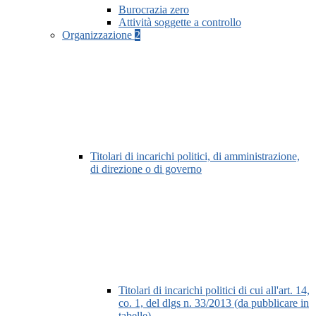
Burocrazia zero
Attività soggette a controllo
Organizzazione
2
Titolari di incarichi politici, di amministrazione,
di direzione o di governo
Titolari di incarichi politici di cui all'art. 14,
co. 1, del dlgs n. 33/2013 (da pubblicare in
tabelle)