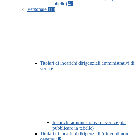
tabelle)
41
Personale
313
Titolari di incarichi dirigenziali amministrativi di
vertice
Incarichi amministrativi di vertice (da
pubblicare in tabelle)
Titolari di incarichi dirigenziali (dirigenti non
generali)
2