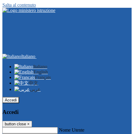
Salta al contenuto
Italiano
Italiano
English
Français
中文
عربى
Accedi
Accedi
button close
×
Nome Utente