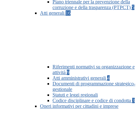
Piano triennale per la prevenzione della
corruzione e della trasparenza (PTPCT)
5
Atti generali
16
Riferimenti normativi su organizzazione e
attività
9
Atti amministrativi generali
4
Documenti di programmazione strategico-
gestionale
Statuti e leggi regionali
Codice disciplinare e codice di condotta
3
Oneri informativi per cittadini e imprese