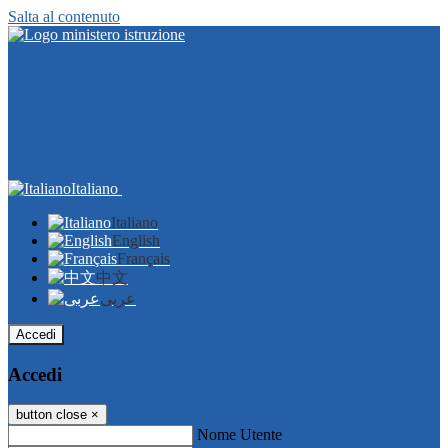
Salta al contenuto
Italiano
Italiano
English
Français
中文
عربى
Accedi
Accedi
button close
×
Nome Utente