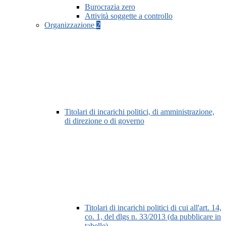
Burocrazia zero
Attività soggette a controllo
Organizzazione
2
Titolari di incarichi politici, di amministrazione,
di direzione o di governo
Titolari di incarichi politici di cui all'art. 14,
co. 1, del dlgs n. 33/2013 (da pubblicare in
tabelle)