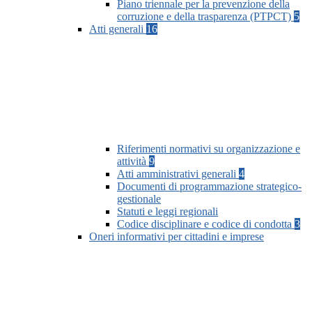
Piano triennale per la prevenzione della
corruzione e della trasparenza (PTPCT)
5
Atti generali
16
Riferimenti normativi su organizzazione e
attività
9
Atti amministrativi generali
4
Documenti di programmazione strategico-
gestionale
Statuti e leggi regionali
Codice disciplinare e codice di condotta
3
Oneri informativi per cittadini e imprese