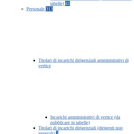
tabelle)
41
Personale
313
Titolari di incarichi dirigenziali amministrativi di
vertice
Incarichi amministrativi di vertice (da
pubblicare in tabelle)
Titolari di incarichi dirigenziali (dirigenti non
generali)
2