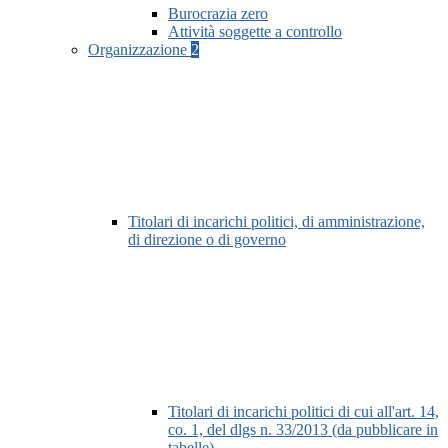
Burocrazia zero
Attività soggette a controllo
Organizzazione
2
Titolari di incarichi politici, di amministrazione,
di direzione o di governo
Titolari di incarichi politici di cui all'art. 14,
co. 1, del dlgs n. 33/2013 (da pubblicare in
tabelle)