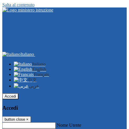
Salta al contenuto
Italiano
Italiano
English
Français
中文
عربى
Accedi
Accedi
button close
×
Nome Utente