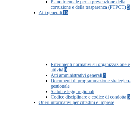
Piano triennale per la prevenzione della
corruzione e della trasparenza (PTPCT)
5
Atti generali
16
Riferimenti normativi su organizzazione e
attività
9
Atti amministrativi generali
4
Documenti di programmazione strategico-
gestionale
Statuti e leggi regionali
Codice disciplinare e codice di condotta
3
Oneri informativi per cittadini e imprese