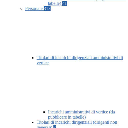
tabelle)
41
Personale
313
Titolari di incarichi dirigenziali amministrativi di
vertice
Incarichi amministrativi di vertice (da
pubblicare in tabelle)
Titolari di incarichi dirigenziali (dirigenti non
generali)
2