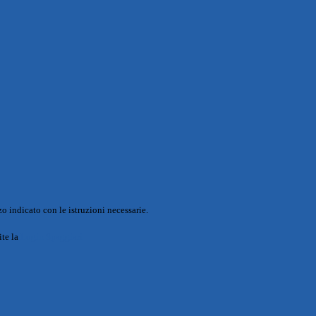
o indicato con le istruzioni necessarie.
ite la
Login Spaggiari