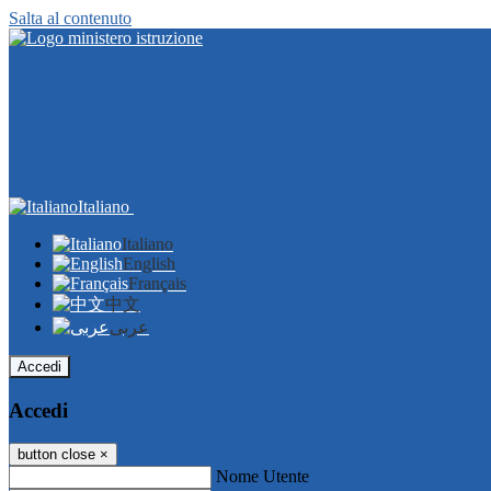
Salta al contenuto
Italiano
Italiano
English
Français
中文
عربى
Accedi
Accedi
button close
×
Nome Utente