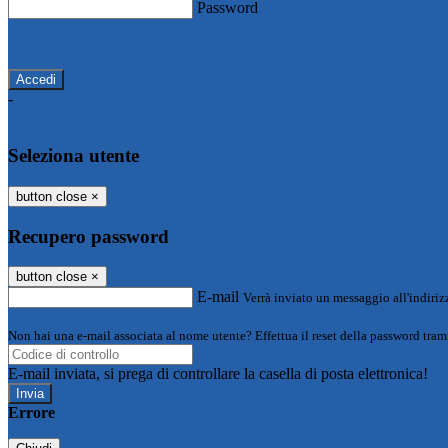
Password
Password dimenticata?
-
Entra con SPID
Entra con CIE
Seleziona utente
button close
×
Recupero password
button close
×
E-mail
Verrà inviato un messaggio all'indirizz
Non hai una e-mail associata al nome utente? Effettua il reset della password tram
E-mail inviata, si prega di controllare la casella di posta elettronica!
Errore