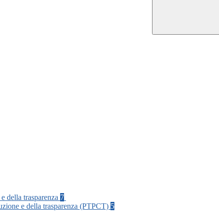
 e della trasparenza
7
rruzione e della trasparenza (PTPCT)
5