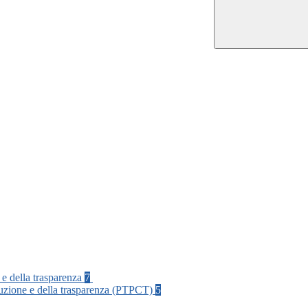
 e della trasparenza
7
rruzione e della trasparenza (PTPCT)
5