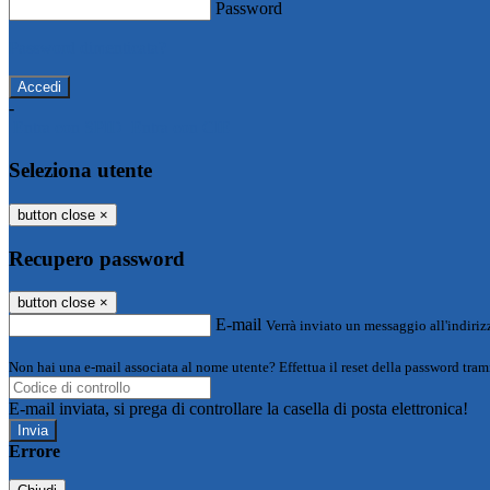
Password
Password dimenticata?
-
Entra con SPID
Entra con CIE
Seleziona utente
button close
×
Recupero password
button close
×
E-mail
Verrà inviato un messaggio all'indirizz
Non hai una e-mail associata al nome utente? Effettua il reset della password tram
E-mail inviata, si prega di controllare la casella di posta elettronica!
Errore