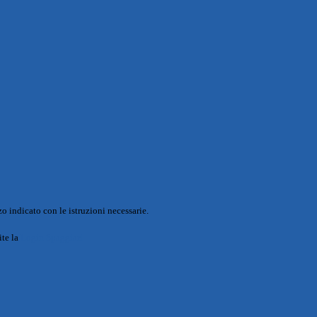
o indicato con le istruzioni necessarie.
ite la
Login Spaggiari