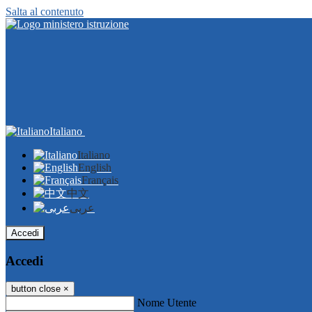
Salta al contenuto
Italiano
Italiano
English
Français
中文
عربى
Accedi
Accedi
button close
×
Nome Utente