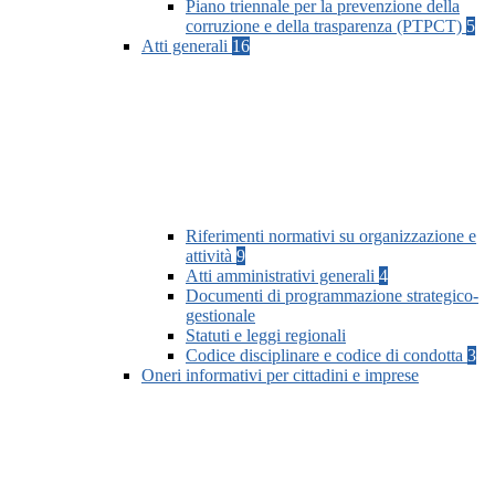
Piano triennale per la prevenzione della
corruzione e della trasparenza (PTPCT)
5
Atti generali
16
Riferimenti normativi su organizzazione e
attività
9
Atti amministrativi generali
4
Documenti di programmazione strategico-
gestionale
Statuti e leggi regionali
Codice disciplinare e codice di condotta
3
Oneri informativi per cittadini e imprese