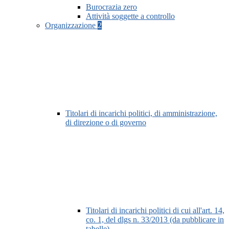
Burocrazia zero
Attività soggette a controllo
Organizzazione
2
Titolari di incarichi politici, di amministrazione,
di direzione o di governo
Titolari di incarichi politici di cui all'art. 14,
co. 1, del dlgs n. 33/2013 (da pubblicare in
tabelle)