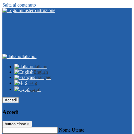
Salta al contenuto
Italiano
Italiano
English
Français
中文
عربى
Accedi
Accedi
button close
×
Nome Utente