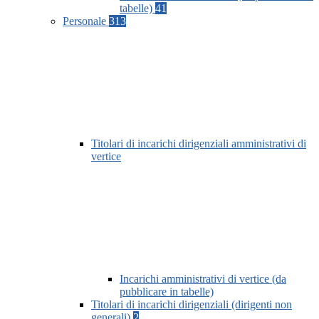
tabelle)
41
Personale
313
Titolari di incarichi dirigenziali amministrativi di
vertice
Incarichi amministrativi di vertice (da
pubblicare in tabelle)
Titolari di incarichi dirigenziali (dirigenti non
generali)
2