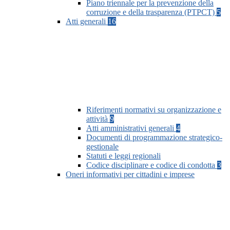
Piano triennale per la prevenzione della
corruzione e della trasparenza (PTPCT)
5
Atti generali
16
Riferimenti normativi su organizzazione e
attività
9
Atti amministrativi generali
4
Documenti di programmazione strategico-
gestionale
Statuti e leggi regionali
Codice disciplinare e codice di condotta
3
Oneri informativi per cittadini e imprese