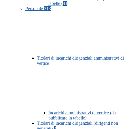
tabelle)
41
Personale
313
Titolari di incarichi dirigenziali amministrativi di
vertice
Incarichi amministrativi di vertice (da
pubblicare in tabelle)
Titolari di incarichi dirigenziali (dirigenti non
generali)
2