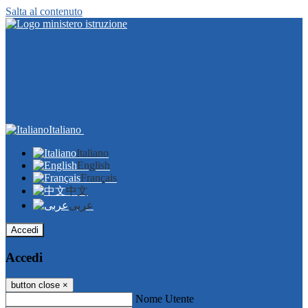
Salta al contenuto
Italiano
Italiano
English
Français
中文
عربى
Accedi
Accedi
button close
×
Nome Utente