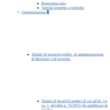
Burocrazia zero
Attività soggette a controllo
Organizzazione
2
Titolari di incarichi politici, di amministrazione,
di direzione o di governo
Titolari di incarichi politici di cui all'art. 14,
co. 1, del dlgs n. 33/2013 (da pubblicare in
tabelle)