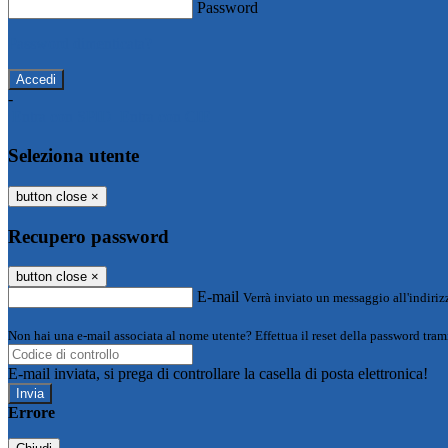
Password
Password dimenticata?
-
Entra con SPID
Entra con CIE
Seleziona utente
button close
×
Recupero password
button close
×
E-mail
Verrà inviato un messaggio all'indirizz
Non hai una e-mail associata al nome utente? Effettua il reset della password tram
E-mail inviata, si prega di controllare la casella di posta elettronica!
Errore