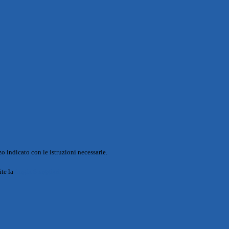
o indicato con le istruzioni necessarie.
ite la
Login Spaggiari