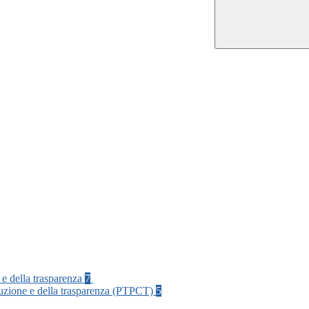
 e della trasparenza
7
rruzione e della trasparenza (PTPCT)
5