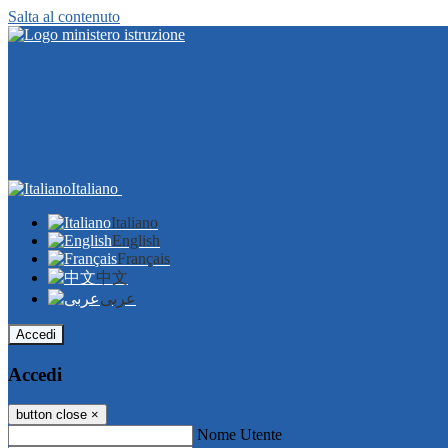
Salta al contenuto
Italiano
Italiano
English
Français
中文
عربى
Accedi
Accedi
button close
×
Nome Utente