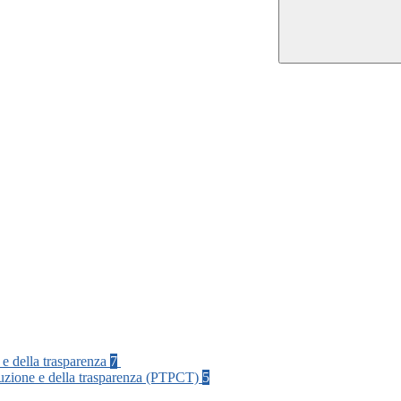
 e della trasparenza
7
rruzione e della trasparenza (PTPCT)
5