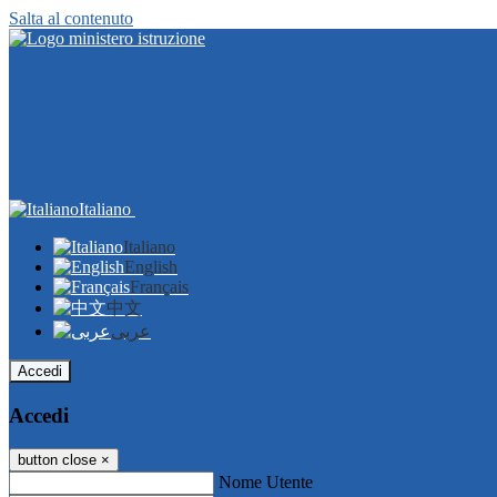
Salta al contenuto
Italiano
Italiano
English
Français
中文
عربى
Accedi
Accedi
button close
×
Nome Utente