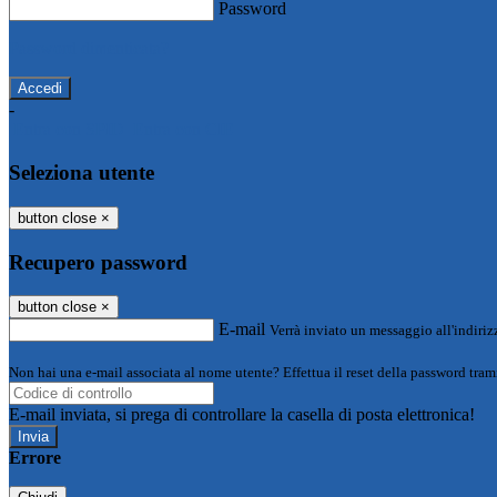
Password
Password dimenticata?
-
Entra con SPID
Entra con CIE
Seleziona utente
button close
×
Recupero password
button close
×
E-mail
Verrà inviato un messaggio all'indirizz
Non hai una e-mail associata al nome utente? Effettua il reset della password tram
E-mail inviata, si prega di controllare la casella di posta elettronica!
Errore