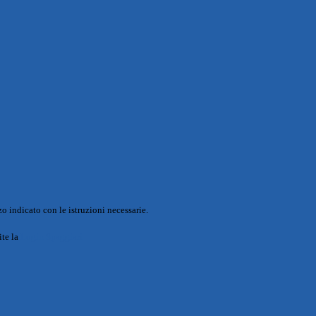
o indicato con le istruzioni necessarie.
ite la
Login Spaggiari