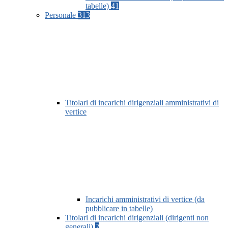
tabelle)
41
Personale
313
Titolari di incarichi dirigenziali amministrativi di
vertice
Incarichi amministrativi di vertice (da
pubblicare in tabelle)
Titolari di incarichi dirigenziali (dirigenti non
generali)
2