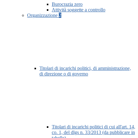
Burocrazia zero
Attività soggette a controllo
Organizzazione
2
Titolari di incarichi politici, di amministrazione,
di direzione o di governo
Titolari di incarichi politici di cui all'art. 14,
co. 1, del dlgs n. 33/2013 (da pubblicare in
tabelle)