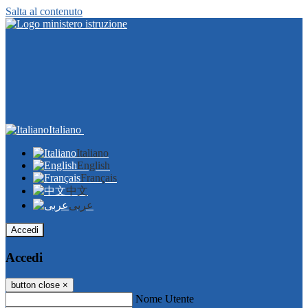
Salta al contenuto
Italiano
Italiano
English
Français
中文
عربى
Accedi
Accedi
button close
×
Nome Utente