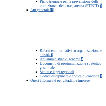
Piano triennale per la prevenzione della
corruzione e della trasparenza (PTPCT)
5
Atti generali
16
Riferimenti normativi su organizzazione e
attività
9
Atti amministrativi generali
4
Documenti di programmazione strategico-
gestionale
Statuti e leggi regionali
Codice disciplinare e codice di condotta
3
Oneri informativi per cittadini e imprese