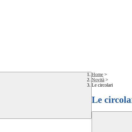
Home
>
Novità
>
Le circolari
Le circola