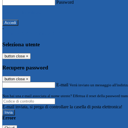
Password
Password dimenticata?
-
Entra con SPID
Entra con CIE
Seleziona utente
button close
×
Recupero password
button close
×
E-mail
Verrà inviato un messaggio all'indirizz
Non hai una e-mail associata al nome utente? Effettua il reset della password tram
E-mail inviata, si prega di controllare la casella di posta elettronica!
Errore