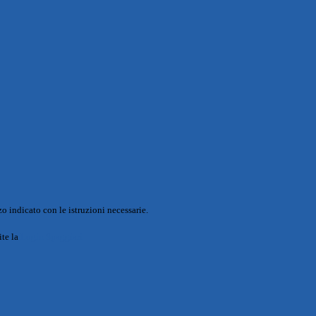
o indicato con le istruzioni necessarie.
ite la
Login Spaggiari