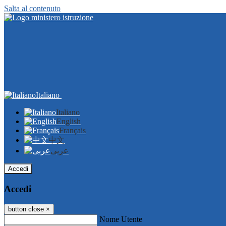
Salta al contenuto
Italiano
Italiano
English
Français
中文
عربى
Accedi
Accedi
button close
×
Nome Utente