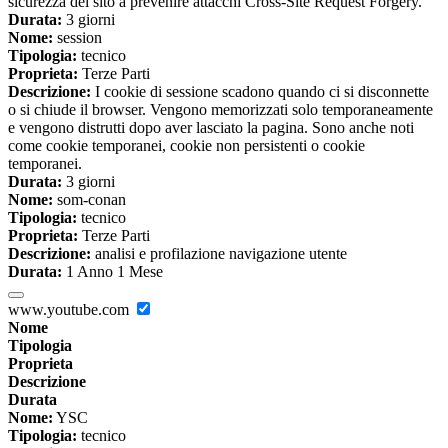
sicurezza del sito a prevenire attacchi Cross-Site Request Forgery.
Durata:
3 giorni
Nome:
session
Tipologia:
tecnico
Proprieta:
Terze Parti
Descrizione:
I cookie di sessione scadono quando ci si disconnette
o si chiude il browser. Vengono memorizzati solo temporaneamente
e vengono distrutti dopo aver lasciato la pagina. Sono anche noti
come cookie temporanei, cookie non persistenti o cookie
temporanei.
Durata:
3 giorni
Nome:
som-conan
Tipologia:
tecnico
Proprieta:
Terze Parti
Descrizione:
analisi e profilazione navigazione utente
Durata:
1 Anno 1 Mese
www.youtube.com
Nome
Tipologia
Proprieta
Descrizione
Durata
Nome:
YSC
Tipologia:
tecnico