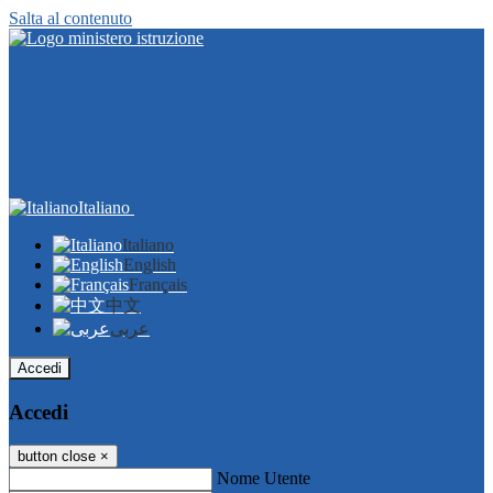
Salta al contenuto
Italiano
Italiano
English
Français
中文
عربى
Accedi
Accedi
button close
×
Nome Utente