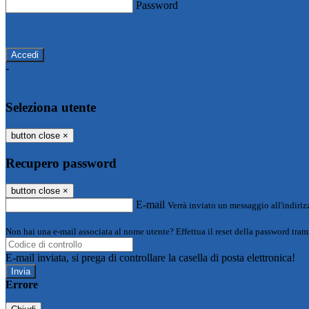
Password
Password dimenticata?
-
Entra con SPID
Entra con CIE
Seleziona utente
button close
×
Recupero password
button close
×
E-mail
Verrà inviato un messaggio all'indirizz
Non hai una e-mail associata al nome utente? Effettua il reset della password tram
E-mail inviata, si prega di controllare la casella di posta elettronica!
Errore