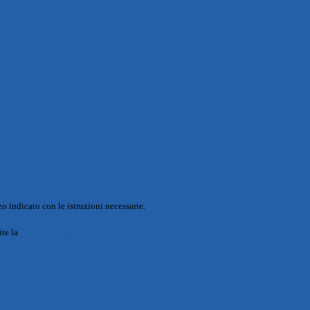
o indicato con le istruzioni necessarie.
ite la
Login Spaggiari