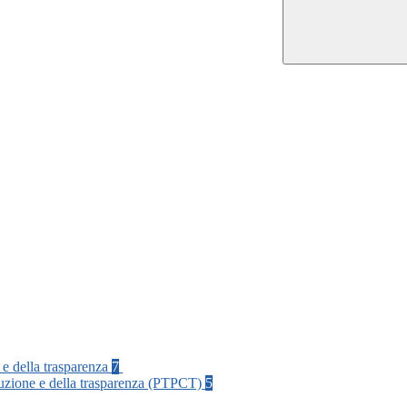
 e della trasparenza
7
rruzione e della trasparenza (PTPCT)
5