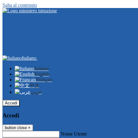
Salta al contenuto
Italiano
Italiano
English
Français
中文
عربى
Accedi
Accedi
button close
×
Nome Utente