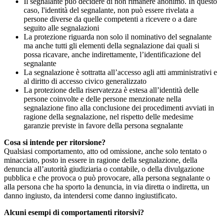
Il segnalante può decidere di non rimanere anonimo. In questo
caso, l'identità del segnalante, non può essere rivelata a
persone diverse da quelle competenti a ricevere o a dare
seguito alle segnalazioni
La protezione riguarda non solo il nominativo del segnalante
ma anche tutti gli elementi della segnalazione dai quali si
possa ricavare, anche indirettamente, l’identificazione del
segnalante
La segnalazione è sottratta all’accesso agli atti amministrativi e
al diritto di accesso civico generalizzato
La protezione della riservatezza è estesa all’identità delle
persone coinvolte e delle persone menzionate nella
segnalazione fino alla conclusione dei procedimenti avviati in
ragione della segnalazione, nel rispetto delle medesime
garanzie previste in favore della persona segnalante
Cosa si intende per ritorsione?
Qualsiasi comportamento, atto od omissione, anche solo tentato o
minacciato, posto in essere in ragione della segnalazione, della
denuncia all’autorità giudiziaria o contabile, o della divulgazione
pubblica e che provoca o può provocare, alla persona segnalante o
alla persona che ha sporto la denuncia, in via diretta o indiretta, un
danno ingiusto, da intendersi come danno ingiustificato.
Alcuni esempi di comportamenti ritorsivi?