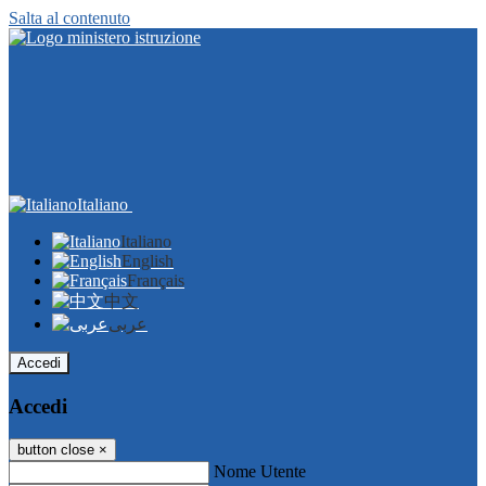
Salta al contenuto
Italiano
Italiano
English
Français
中文
عربى
Accedi
Accedi
button close
×
Nome Utente