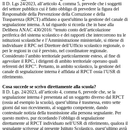
Il D. Lgs 24/2023, all’articolo 4, comma 5, prevede che i soggetti
del settore pubblico cui è fatto obbligo di prevedere la figura del
Responsabile della Prevenzione della Corruzione e della
Trasparenza (RPCT) affidano a quest'ultimo la gestione del canale di
segnalazione interna. A tal riguardo si ricorda che in base alla
Delibera ANAC 430/2016: “tenuto conto dell’articolazione
periferica del sistema scolastico e dei rapporti che intercorrono tra le
istituzioni scolastiche e l’Amministrazione ministeriale, si ritiene di
individuare il RPC nel Direttore dell’Ufficio scolastico regionale, o
per le regioni in cui è previsto, nel coordinatore regionale.
Considerato l’ambito territoriale particolarmente esteso, al fine di
agevolare il RPC, i dirigenti di ambito territoriale operano quali
referenti del RPC”. Pertanto, in ambito scolastico, la gestione del
canale di segnalazione interna è affidata al RPCT ossia l’USR di
riferimento.
Cosa succede se scrivo direttamente alla scuola?
Il D. Lgs. 24/2023, all’articolo 4, comma 6, prevede che, se la
segnalazione interna è presentata ad un soggetto diverso dal RPCT
(ossia ad esempio la scuola), quest’ultima è trasmessa, entro sette
giorni dal suo ricevimento, al soggetto competente, dando
contestuale notizia della trasmissione alla persona segnalante. Per
questo motivo, pur ricordando l’obbligo di segnalazione
direttamente al RPCT individuato nell’USR di riferimento, qualora il
segnalante scrivesse al presente Istituto Scolastico, quest’ultimo avrà