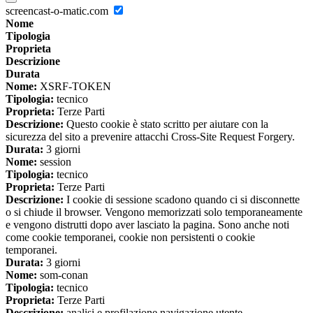
screencast-o-matic.com
Nome
Tipologia
Proprieta
Descrizione
Durata
Nome:
XSRF-TOKEN
Tipologia:
tecnico
Proprieta:
Terze Parti
Descrizione:
Questo cookie è stato scritto per aiutare con la
sicurezza del sito a prevenire attacchi Cross-Site Request Forgery.
Durata:
3 giorni
Nome:
session
Tipologia:
tecnico
Proprieta:
Terze Parti
Descrizione:
I cookie di sessione scadono quando ci si disconnette
o si chiude il browser. Vengono memorizzati solo temporaneamente
e vengono distrutti dopo aver lasciato la pagina. Sono anche noti
come cookie temporanei, cookie non persistenti o cookie
temporanei.
Durata:
3 giorni
Nome:
som-conan
Tipologia:
tecnico
Proprieta:
Terze Parti
Descrizione:
analisi e profilazione navigazione utente