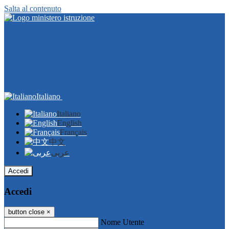
Salta al contenuto
Italiano
Italiano
English
Français
中文
عربى
Accedi
Accedi
button close
×
Nome Utente