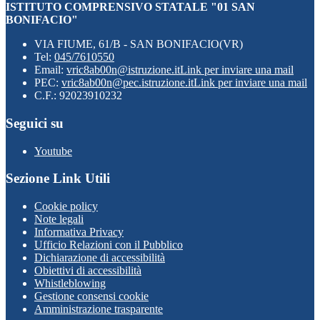
ISTITUTO COMPRENSIVO STATALE "01 SAN
BONIFACIO"
VIA FIUME, 61/B - SAN BONIFACIO(VR)
Tel:
045/7610550
Email:
vric8ab00n@istruzione.it
Link per inviare una mail
PEC:
vric8ab00n@pec.istruzione.it
Link per inviare una mail
C.F.: 92023910232
Seguici su
Youtube
Sezione Link Utili
Cookie policy
Note legali
Informativa Privacy
Ufficio Relazioni con il Pubblico
Dichiarazione di accessibilità
Obiettivi di accessibilità
Whistleblowing
Gestione consensi cookie
Amministrazione trasparente