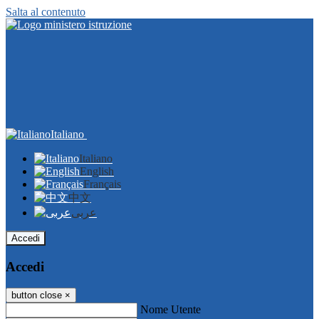
Salta al contenuto
Italiano
Italiano
English
Français
中文
عربى
Accedi
Accedi
button close
×
Nome Utente