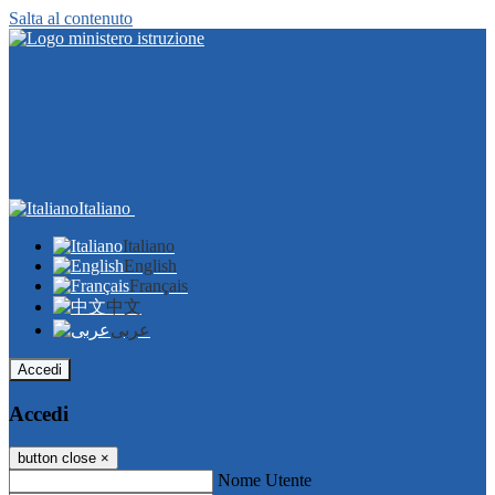
Salta al contenuto
Italiano
Italiano
English
Français
中文
عربى
Accedi
Accedi
button close
×
Nome Utente