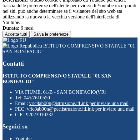
traccia delle preferenze dell'utente per i video di Youtube incorporati
nei siti; può anche determinare se il visitatore del sito web sta
utilizzando la nuova o la vecchia versione dell'interfaccia di
Youtube.
Durata:
6 mesi
Accetta tutti
Salva le preferenze
ISTITUTO COMPRENSIVO STATALE "01
SAN BONIFACIO"
Contatti
ISTITUTO COMPRENSIVO STATALE "01 SAN
BONIFACIO"
VIA FIUME, 61/B - SAN BONIFACIO(VR)
Tel:
045/7610550
Email:
vric8ab00n@istruzione.it
Link per inviare una mail
PEC:
vric8ab00n@pec.istruzione.it
Link per inviare una mail
C.F.: 92023910232
Seguici su
Youtube