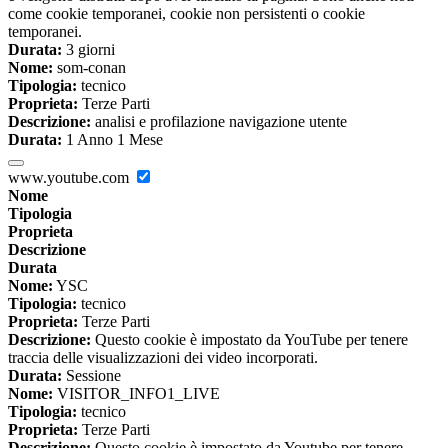
come cookie temporanei, cookie non persistenti o cookie
temporanei.
Durata:
3 giorni
Nome:
som-conan
Tipologia:
tecnico
Proprieta:
Terze Parti
Descrizione:
analisi e profilazione navigazione utente
Durata:
1 Anno 1 Mese
www.youtube.com
Nome
Tipologia
Proprieta
Descrizione
Durata
Nome:
YSC
Tipologia:
tecnico
Proprieta:
Terze Parti
Descrizione:
Questo cookie è impostato da YouTube per tenere
traccia delle visualizzazioni dei video incorporati.
Durata:
Sessione
Nome:
VISITOR_INFO1_LIVE
Tipologia:
tecnico
Proprieta:
Terze Parti
Descrizione:
Questo cookie è impostato da Youtube per tenere