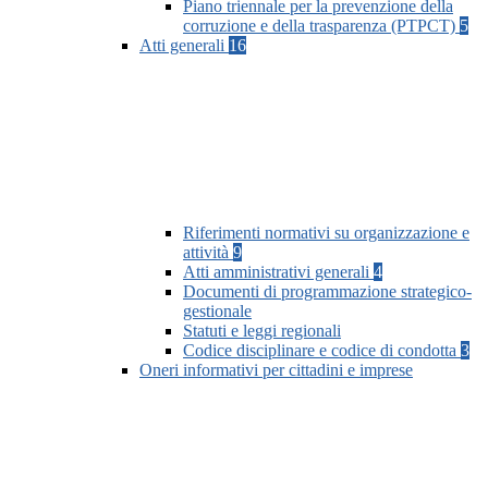
Piano triennale per la prevenzione della
corruzione e della trasparenza (PTPCT)
5
Atti generali
16
Riferimenti normativi su organizzazione e
attività
9
Atti amministrativi generali
4
Documenti di programmazione strategico-
gestionale
Statuti e leggi regionali
Codice disciplinare e codice di condotta
3
Oneri informativi per cittadini e imprese