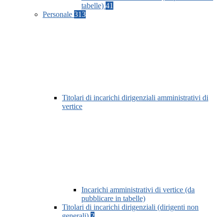
tabelle)
41
Personale
313
Titolari di incarichi dirigenziali amministrativi di
vertice
Incarichi amministrativi di vertice (da
pubblicare in tabelle)
Titolari di incarichi dirigenziali (dirigenti non
generali)
2