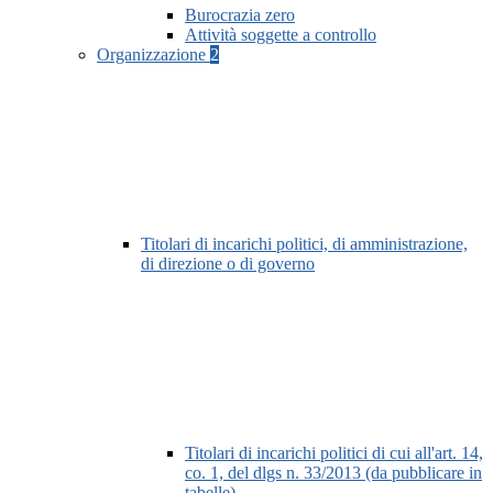
Burocrazia zero
Attività soggette a controllo
Organizzazione
2
Titolari di incarichi politici, di amministrazione,
di direzione o di governo
Titolari di incarichi politici di cui all'art. 14,
co. 1, del dlgs n. 33/2013 (da pubblicare in
tabelle)