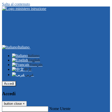
Salta al contenuto
Italiano
Italiano
English
Français
中文
عربى
Accedi
Accedi
button close
×
Nome Utente