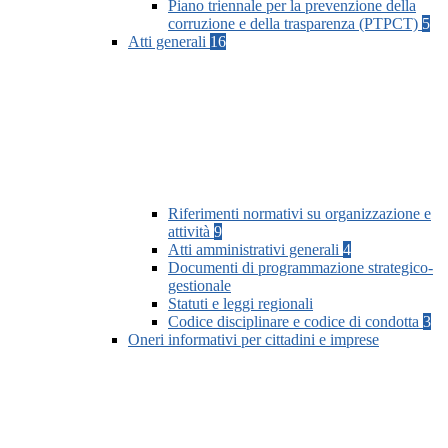
Piano triennale per la prevenzione della
corruzione e della trasparenza (PTPCT)
5
Atti generali
16
Riferimenti normativi su organizzazione e
attività
9
Atti amministrativi generali
4
Documenti di programmazione strategico-
gestionale
Statuti e leggi regionali
Codice disciplinare e codice di condotta
3
Oneri informativi per cittadini e imprese