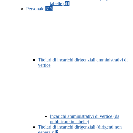
tabelle)
41
Personale
313
Titolari di incarichi dirigenziali amministrativi di
vertice
Incarichi amministrativi di vertice (da
pubblicare in tabelle)
Titolari di incarichi dirigenziali (dirigenti non
generali)
2