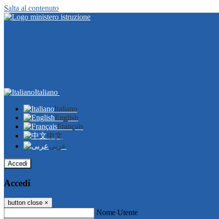
Salta al contenuto
Italiano
Italiano
English
Français
中文
عربى
Accedi
Accedi
button close
×
Nome Utente