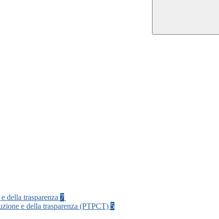
 e della trasparenza
7
rruzione e della trasparenza (PTPCT)
5