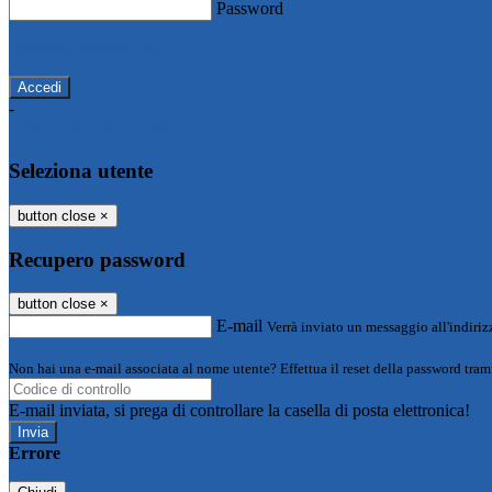
Password
Password dimenticata?
-
Entra con SPID
Entra con CIE
Seleziona utente
button close
×
Recupero password
button close
×
E-mail
Verrà inviato un messaggio all'indirizz
Non hai una e-mail associata al nome utente? Effettua il reset della password tram
E-mail inviata, si prega di controllare la casella di posta elettronica!
Errore