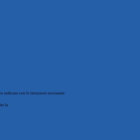
o indicato con le istruzioni necessarie.
ite la
Login Spaggiari