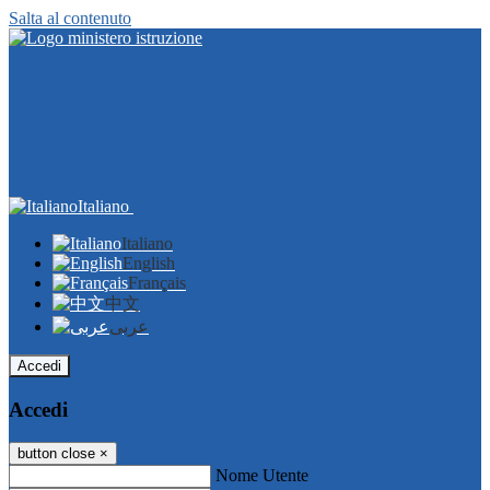
Salta al contenuto
Italiano
Italiano
English
Français
中文
عربى
Accedi
Accedi
button close
×
Nome Utente