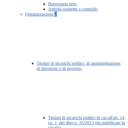
Burocrazia zero
Attività soggette a controllo
Organizzazione
2
Titolari di incarichi politici, di amministrazione,
di direzione o di governo
Titolari di incarichi politici di cui all'art. 14,
co. 1, del dlgs n. 33/2013 (da pubblicare in
tabelle)