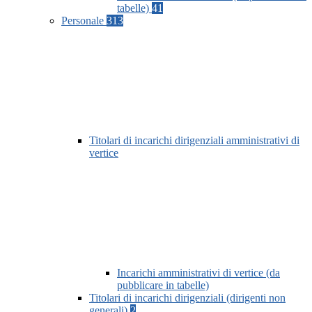
tabelle)
41
Personale
313
Titolari di incarichi dirigenziali amministrativi di
vertice
Incarichi amministrativi di vertice (da
pubblicare in tabelle)
Titolari di incarichi dirigenziali (dirigenti non
generali)
2