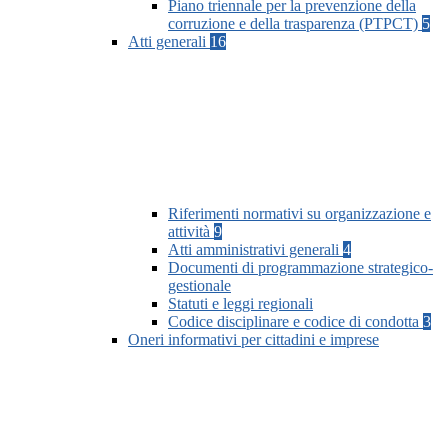
Piano triennale per la prevenzione della
corruzione e della trasparenza (PTPCT)
5
Atti generali
16
Riferimenti normativi su organizzazione e
attività
9
Atti amministrativi generali
4
Documenti di programmazione strategico-
gestionale
Statuti e leggi regionali
Codice disciplinare e codice di condotta
3
Oneri informativi per cittadini e imprese