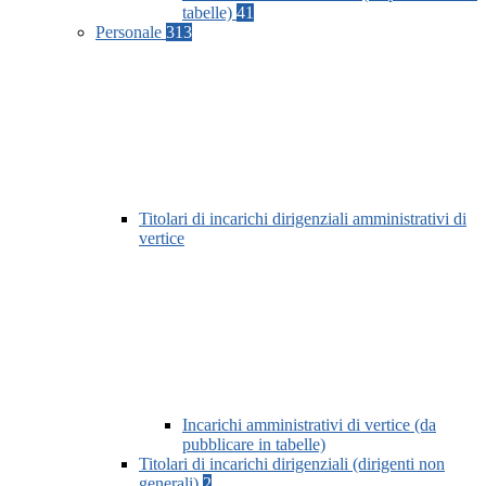
tabelle)
41
Personale
313
Titolari di incarichi dirigenziali amministrativi di
vertice
Incarichi amministrativi di vertice (da
pubblicare in tabelle)
Titolari di incarichi dirigenziali (dirigenti non
generali)
2