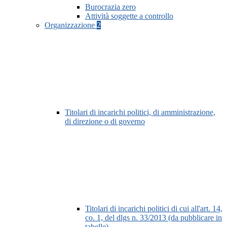
Burocrazia zero
Attività soggette a controllo
Organizzazione
2
Titolari di incarichi politici, di amministrazione,
di direzione o di governo
Titolari di incarichi politici di cui all'art. 14,
co. 1, del dlgs n. 33/2013 (da pubblicare in
tabelle)