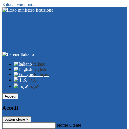
Salta al contenuto
Italiano
Italiano
English
Français
中文
عربى
Accedi
Accedi
button close
×
Nome Utente