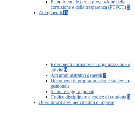
Piano triennale per la prevenzione della
corruzione e della trasparenza (PTPCT)
5
Atti generali
16
Riferimenti normativi su organizzazione e
attività
9
Atti amministrativi generali
4
Documenti di programmazione strategico-
gestionale
Statuti e leggi regionali
Codice disciplinare e codice di condotta
3
Oneri informativi per cittadini e imprese