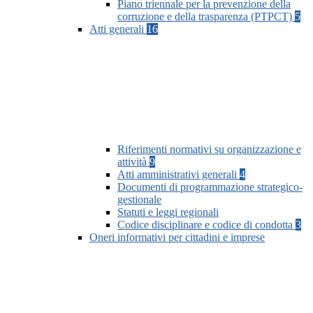
Piano triennale per la prevenzione della
corruzione e della trasparenza (PTPCT)
5
Atti generali
16
Riferimenti normativi su organizzazione e
attività
9
Atti amministrativi generali
4
Documenti di programmazione strategico-
gestionale
Statuti e leggi regionali
Codice disciplinare e codice di condotta
3
Oneri informativi per cittadini e imprese