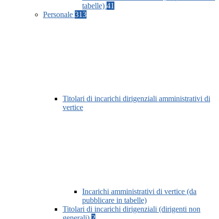
tabelle)
41
Personale
313
Titolari di incarichi dirigenziali amministrativi di
vertice
Incarichi amministrativi di vertice (da
pubblicare in tabelle)
Titolari di incarichi dirigenziali (dirigenti non
generali)
2