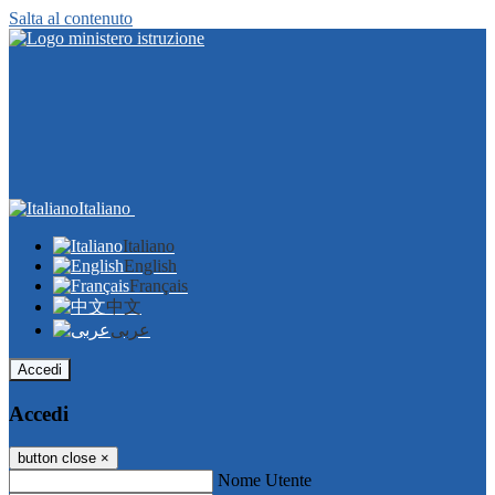
Salta al contenuto
Italiano
Italiano
English
Français
中文
عربى
Accedi
Accedi
button close
×
Nome Utente