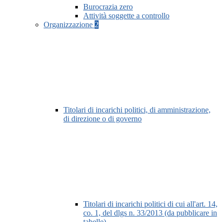
Burocrazia zero
Attività soggette a controllo
Organizzazione
2
Titolari di incarichi politici, di amministrazione,
di direzione o di governo
Titolari di incarichi politici di cui all'art. 14,
co. 1, del dlgs n. 33/2013 (da pubblicare in
tabelle)