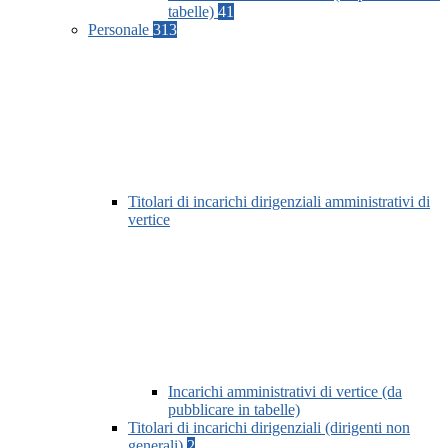
tabelle)
41
Personale
313
Titolari di incarichi dirigenziali amministrativi di
vertice
Incarichi amministrativi di vertice (da
pubblicare in tabelle)
Titolari di incarichi dirigenziali (dirigenti non
generali)
2