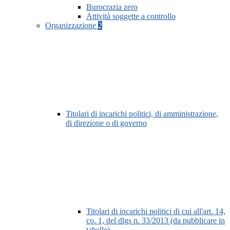
Burocrazia zero
Attività soggette a controllo
Organizzazione
2
Titolari di incarichi politici, di amministrazione,
di direzione o di governo
Titolari di incarichi politici di cui all'art. 14,
co. 1, del dlgs n. 33/2013 (da pubblicare in
tabelle)