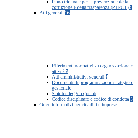
Piano triennale per la prevenzione della
corruzione e della trasparenza (PTPCT)
5
Atti generali
16
Riferimenti normativi su organizzazione e
attività
9
Atti amministrativi generali
4
Documenti di programmazione strategico-
gestionale
Statuti e leggi regionali
Codice disciplinare e codice di condotta
3
Oneri informativi per cittadini e imprese