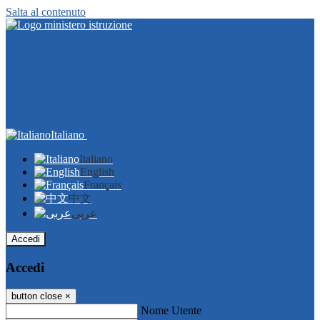
Salta al contenuto
Italiano
Italiano
English
Français
中文
عربى
Accedi
Accedi
button close
×
Nome Utente