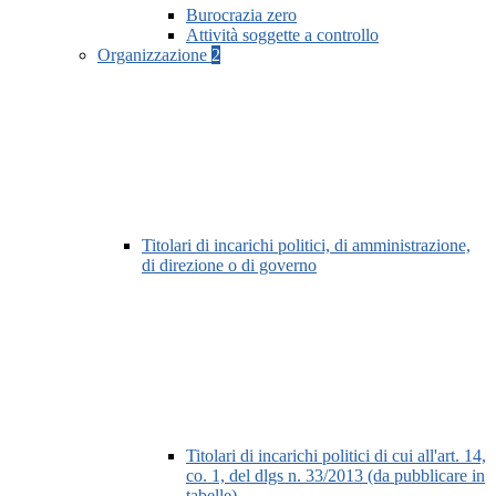
Burocrazia zero
Attività soggette a controllo
Organizzazione
2
Titolari di incarichi politici, di amministrazione,
di direzione o di governo
Titolari di incarichi politici di cui all'art. 14,
co. 1, del dlgs n. 33/2013 (da pubblicare in
tabelle)