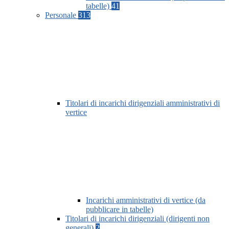
tabelle)
41
Personale
313
Titolari di incarichi dirigenziali amministrativi di
vertice
Incarichi amministrativi di vertice (da
pubblicare in tabelle)
Titolari di incarichi dirigenziali (dirigenti non
generali)
2