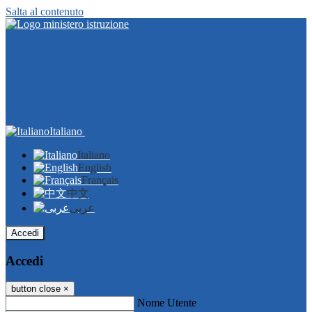
Salta al contenuto
Italiano
Italiano
English
Français
中文
عربى
Accedi
Accedi
button close
×
Nome Utente