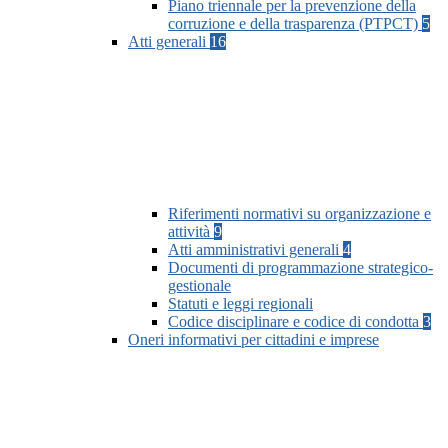
Piano triennale per la prevenzione della
corruzione e della trasparenza (PTPCT)
5
Atti generali
16
Riferimenti normativi su organizzazione e
attività
9
Atti amministrativi generali
4
Documenti di programmazione strategico-
gestionale
Statuti e leggi regionali
Codice disciplinare e codice di condotta
3
Oneri informativi per cittadini e imprese