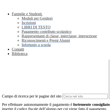
Famiglie e Studenti
Moduli per Genitori
Iscrizioni
LIBRI DI TESTO
Pagamento contributo scolastico
Rappresentanti di classe, interclasse, intersezione
Riconoscimenti e Premi Alunni
Infortunio a scuola
Contatti
Biblioteca
Campo di ricerca per le pagine del sito
Per effettuare autonomamente il pagamento è
fortemente consigliato
inserire il codice fiscale dell’alunno per cui viene fatto il pagamento.