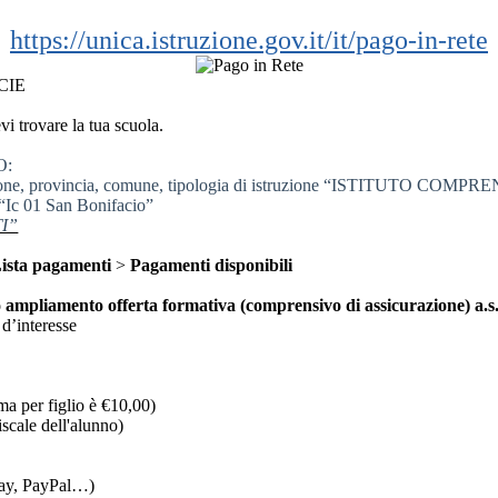
https://unica.istruzione.gov.it/it/pago-in-rete
 CIE
i trovare la tua scuola.
O:
ione, provincia, comune, tipologia di istruzione “ISTITUTO COMP
 “Ic 01 San Bonifacio”
TI”
ista pagamenti
>
Pagamenti disponibili
 ampliamento offerta formativa (comprensivo di assicurazione) a.s
 d’interesse
ma per figlio è €10,00)
scale dell'alunno)
spay, PayPal…)