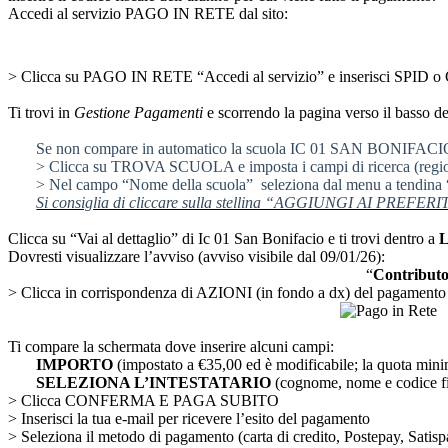
Accedi al servizio PAGO IN RETE dal sito:
> Clicca su PAGO IN RETE “Accedi al servizio” e inserisci SPID o
Ti trovi in
Gestione Pagamenti
e scorrendo la pagina verso il basso dev
Se non compare in automatico la scuola IC 01 SAN BONIFACI
> Clicca su TROVA SCUOLA e imposta i campi di ricerca (reg
> Nel campo “Nome della scuola”
seleziona dal menu a tendina
Si consiglia di cliccare sulla stellina “AGGIUNGI AI PREFERI
Clicca su “Vai al dettaglio” di Ic 01 San Bonifacio e ti trovi dentro a
L
Dovresti visualizzare l’avviso (avviso visibile dal 09/01/26):
“
Contributo
> Clicca in corrispondenza di AZIONI (in fondo a dx) del pagamento
Ti compare la schermata dove inserire alcuni campi:
IMPORTO
(impostato a €35,00 ed è modificabile; la quota mini
SELEZIONA L’INTESTATARIO
(cognome, nome e codice fi
> Clicca CONFERMA E PAGA SUBITO
> Inserisci la tua e-mail per ricevere l’esito del pagamento
> Seleziona il metodo di pagamento (carta di credito, Postepay, Sati