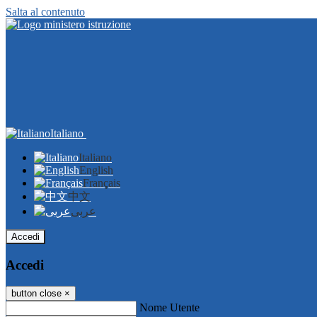
Salta al contenuto
Italiano
Italiano
English
Français
中文
عربى
Accedi
Accedi
button close
×
Nome Utente