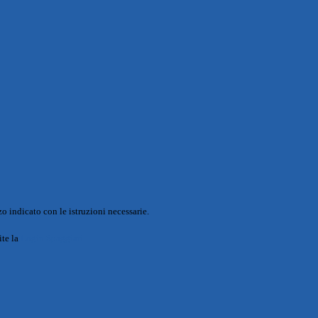
o indicato con le istruzioni necessarie.
ite la
Login Spaggiari