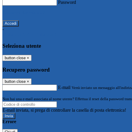
Password
Password dimenticata?
-
Entra con SPID
Entra con CIE
Seleziona utente
button close
×
Recupero password
button close
×
E-mail
Verrà inviato un messaggio all'indirizz
Non hai una e-mail associata al nome utente? Effettua il reset della password tram
E-mail inviata, si prega di controllare la casella di posta elettronica!
Errore