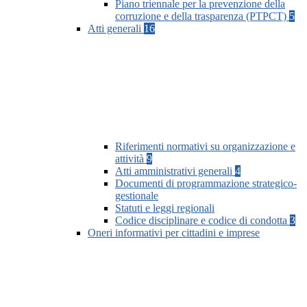
Piano triennale per la prevenzione della
corruzione e della trasparenza (PTPCT)
5
Atti generali
16
Riferimenti normativi su organizzazione e
attività
9
Atti amministrativi generali
4
Documenti di programmazione strategico-
gestionale
Statuti e leggi regionali
Codice disciplinare e codice di condotta
3
Oneri informativi per cittadini e imprese