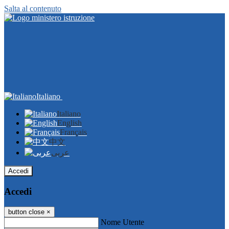
Salta al contenuto
Italiano
Italiano
English
Français
中文
عربى
Accedi
Accedi
button close
×
Nome Utente