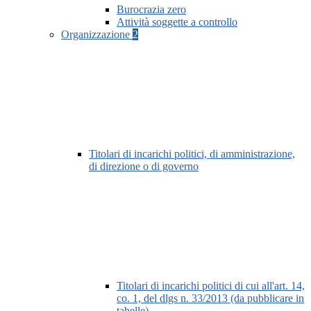
Burocrazia zero
Attività soggette a controllo
Organizzazione
2
Titolari di incarichi politici, di amministrazione,
di direzione o di governo
Titolari di incarichi politici di cui all'art. 14,
co. 1, del dlgs n. 33/2013 (da pubblicare in
tabelle)