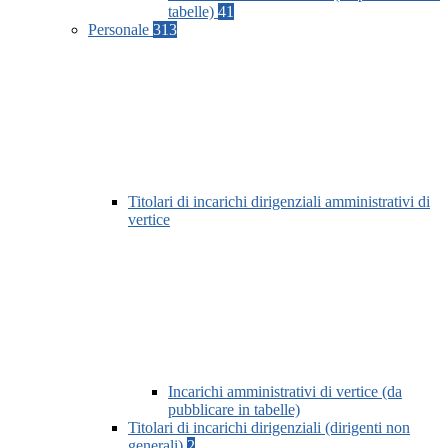
tabelle)
41
Personale
313
Titolari di incarichi dirigenziali amministrativi di
vertice
Incarichi amministrativi di vertice (da
pubblicare in tabelle)
Titolari di incarichi dirigenziali (dirigenti non
generali)
2