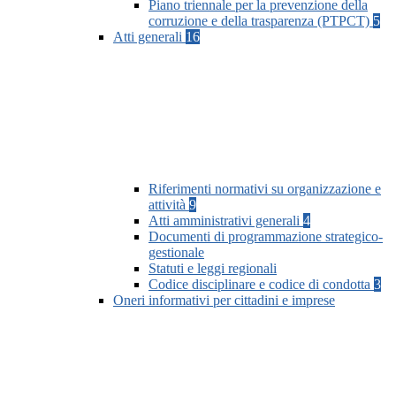
Piano triennale per la prevenzione della
corruzione e della trasparenza (PTPCT)
5
Atti generali
16
Riferimenti normativi su organizzazione e
attività
9
Atti amministrativi generali
4
Documenti di programmazione strategico-
gestionale
Statuti e leggi regionali
Codice disciplinare e codice di condotta
3
Oneri informativi per cittadini e imprese