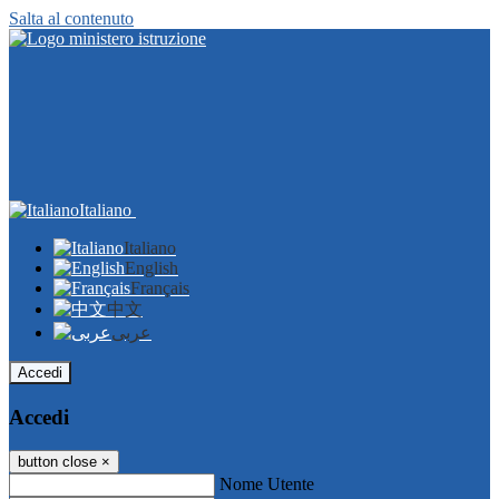
Salta al contenuto
Italiano
Italiano
English
Français
中文
عربى
Accedi
Accedi
button close
×
Nome Utente