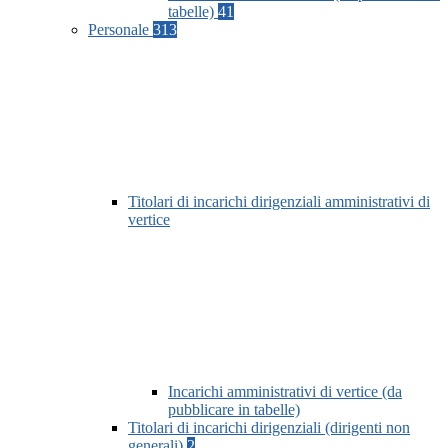
tabelle)
41
Personale
313
Titolari di incarichi dirigenziali amministrativi di
vertice
Incarichi amministrativi di vertice (da
pubblicare in tabelle)
Titolari di incarichi dirigenziali (dirigenti non
generali)
2