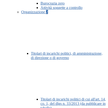
Burocrazia zero
Attività soggette a controllo
Organizzazione
2
Titolari di incarichi politici, di amministrazione,
di direzione o di governo
Titolari di incarichi politici di cui all'art. 14,
co. 1, del dlgs n. 33/2013 (da pubblicare in
tabelle)