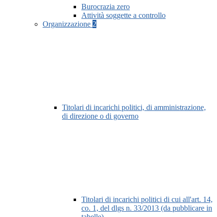
Burocrazia zero
Attività soggette a controllo
Organizzazione
2
Titolari di incarichi politici, di amministrazione,
di direzione o di governo
Titolari di incarichi politici di cui all'art. 14,
co. 1, del dlgs n. 33/2013 (da pubblicare in
tabelle)