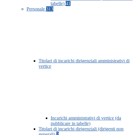
tabelle)
41
Personale
313
Titolari di incarichi dirigenziali amministrativi di
vertice
Incarichi amministrativi di vertice (da
pubblicare in tabelle)
Titolari di incarichi dirigenziali (dirigenti non
generali)
2