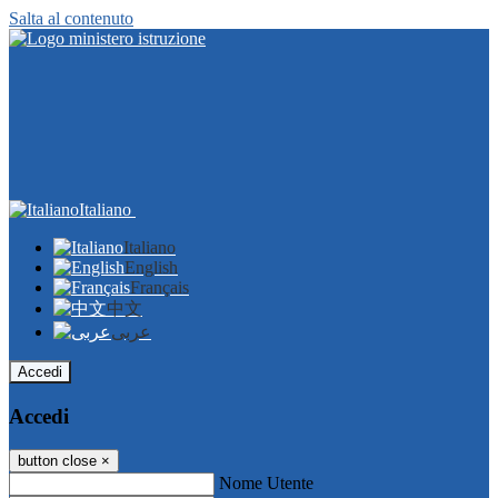
Salta al contenuto
Italiano
Italiano
English
Français
中文
عربى
Accedi
Accedi
button close
×
Nome Utente