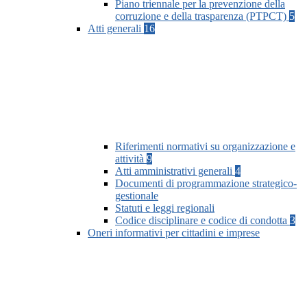
Piano triennale per la prevenzione della
corruzione e della trasparenza (PTPCT)
5
Atti generali
16
Riferimenti normativi su organizzazione e
attività
9
Atti amministrativi generali
4
Documenti di programmazione strategico-
gestionale
Statuti e leggi regionali
Codice disciplinare e codice di condotta
3
Oneri informativi per cittadini e imprese