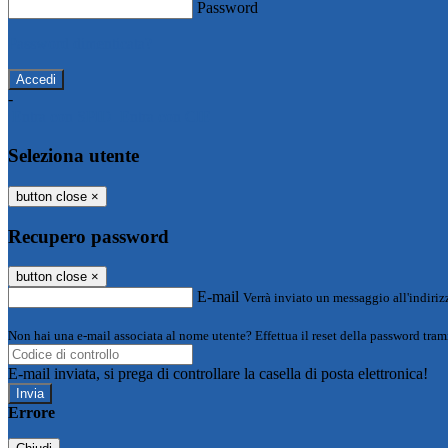
Password
Password dimenticata?
-
Entra con SPID
Entra con CIE
Seleziona utente
button close
×
Recupero password
button close
×
E-mail
Verrà inviato un messaggio all'indirizz
Non hai una e-mail associata al nome utente? Effettua il reset della password tram
E-mail inviata, si prega di controllare la casella di posta elettronica!
Errore