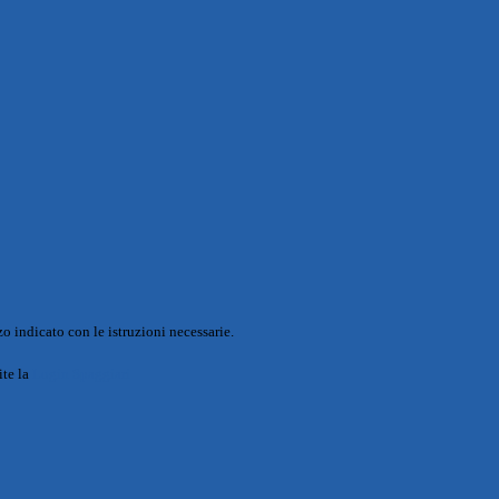
o indicato con le istruzioni necessarie.
ite la
Login Spaggiari