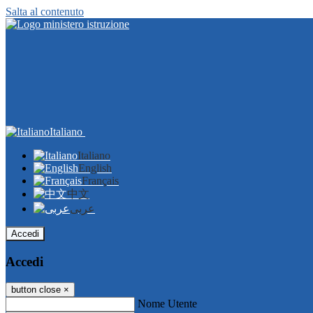
Salta al contenuto
Italiano
Italiano
English
Français
中文
عربى
Accedi
Accedi
button close
×
Nome Utente