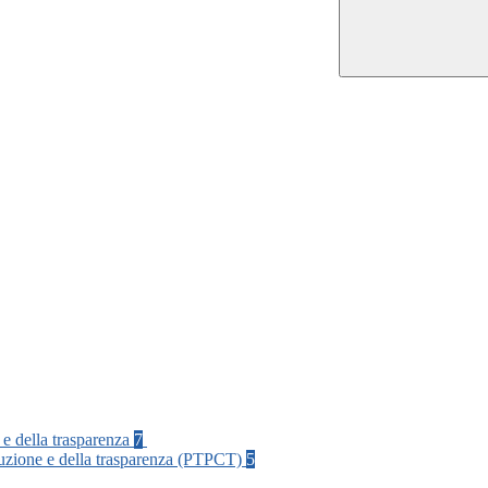
 e della trasparenza
7
rruzione e della trasparenza (PTPCT)
5