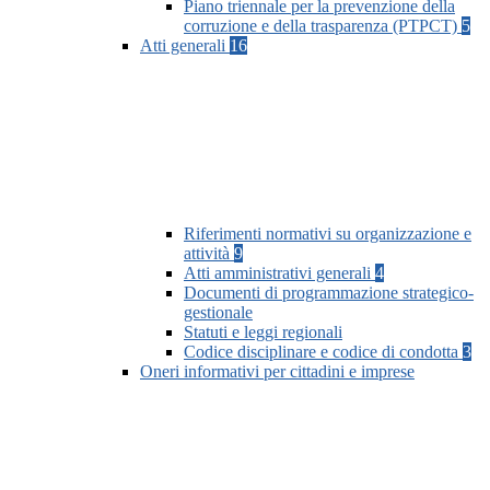
Piano triennale per la prevenzione della
corruzione e della trasparenza (PTPCT)
5
Atti generali
16
Riferimenti normativi su organizzazione e
attività
9
Atti amministrativi generali
4
Documenti di programmazione strategico-
gestionale
Statuti e leggi regionali
Codice disciplinare e codice di condotta
3
Oneri informativi per cittadini e imprese