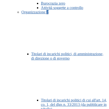
Burocrazia zero
Attività soggette a controllo
Organizzazione
2
Titolari di incarichi politici, di amministrazione,
di direzione o di governo
Titolari di incarichi politici di cui all'art. 14,
co. 1, del dlgs n. 33/2013 (da pubblicare in
tabelle)