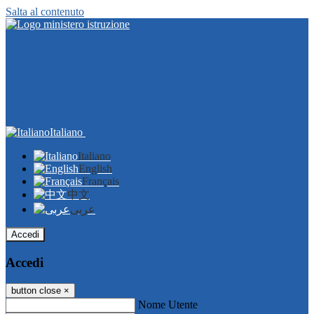
Salta al contenuto
Italiano
Italiano
English
Français
中文
عربى
Accedi
Accedi
button close
×
Nome Utente