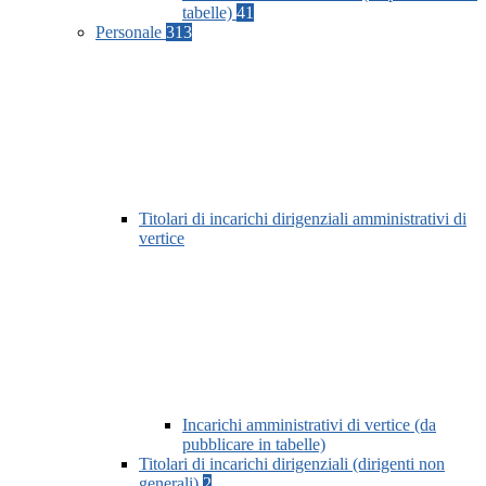
tabelle)
41
Personale
313
Titolari di incarichi dirigenziali amministrativi di
vertice
Incarichi amministrativi di vertice (da
pubblicare in tabelle)
Titolari di incarichi dirigenziali (dirigenti non
generali)
2