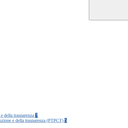
 e della trasparenza
7
rruzione e della trasparenza (PTPCT)
5