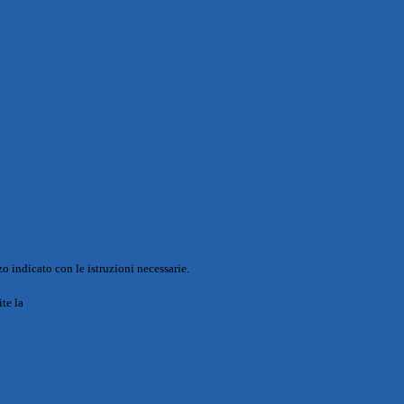
o indicato con le istruzioni necessarie.
ite la
Login Spaggiari