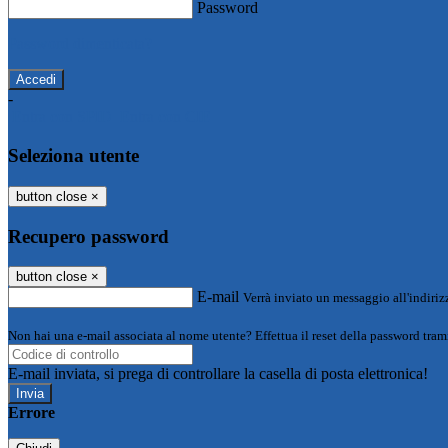
Password
Password dimenticata?
-
Entra con SPID
Entra con CIE
Seleziona utente
button close
×
Recupero password
button close
×
E-mail
Verrà inviato un messaggio all'indirizz
Non hai una e-mail associata al nome utente? Effettua il reset della password tram
E-mail inviata, si prega di controllare la casella di posta elettronica!
Errore