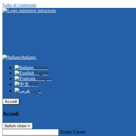
Salta al contenuto
Italiano
Italiano
English
Français
中文
عربى
Accedi
Accedi
button close
×
Nome Utente