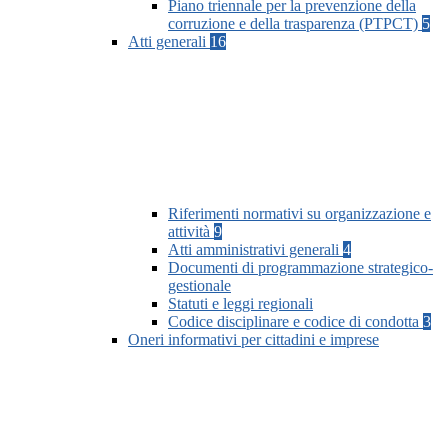
Piano triennale per la prevenzione della
corruzione e della trasparenza (PTPCT)
5
Atti generali
16
Riferimenti normativi su organizzazione e
attività
9
Atti amministrativi generali
4
Documenti di programmazione strategico-
gestionale
Statuti e leggi regionali
Codice disciplinare e codice di condotta
3
Oneri informativi per cittadini e imprese