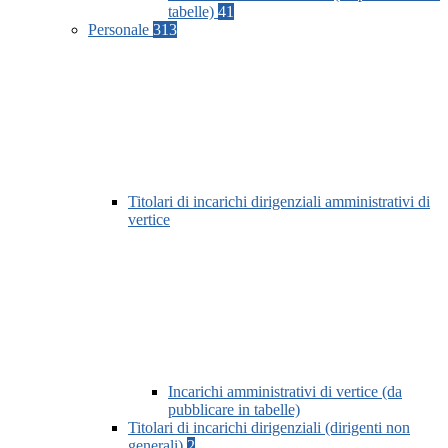
tabelle)
41
Personale
313
Titolari di incarichi dirigenziali amministrativi di
vertice
Incarichi amministrativi di vertice (da
pubblicare in tabelle)
Titolari di incarichi dirigenziali (dirigenti non
generali)
2