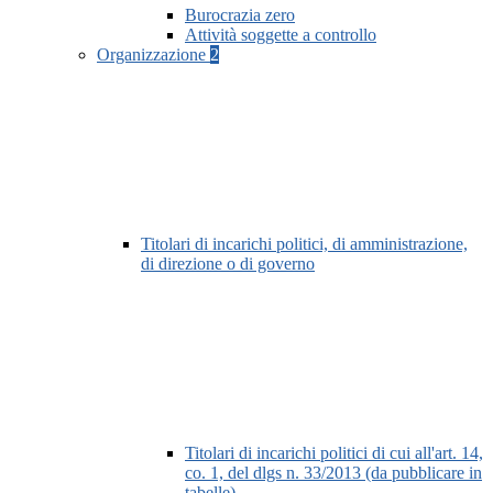
Burocrazia zero
Attività soggette a controllo
Organizzazione
2
Titolari di incarichi politici, di amministrazione,
di direzione o di governo
Titolari di incarichi politici di cui all'art. 14,
co. 1, del dlgs n. 33/2013 (da pubblicare in
tabelle)