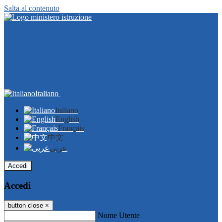
Salta al contenuto
Italiano
Italiano
English
Français
中文
عربى
Accedi
Accedi
button close
×
Nome Utente