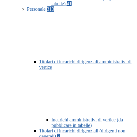
tabelle)
41
Personale
313
Titolari di incarichi dirigenziali amministrativi di
vertice
Incarichi amministrativi di vertice (da
pubblicare in tabelle)
Titolari di incarichi dirigenziali (dirigenti non
generali)
2