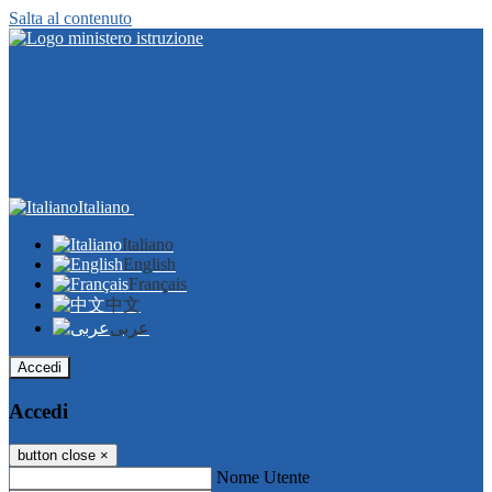
Salta al contenuto
Italiano
Italiano
English
Français
中文
عربى
Accedi
Accedi
button close
×
Nome Utente