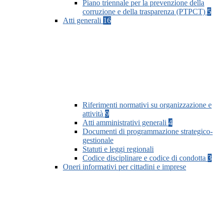
Piano triennale per la prevenzione della
corruzione e della trasparenza (PTPCT)
5
Atti generali
16
Riferimenti normativi su organizzazione e
attività
9
Atti amministrativi generali
4
Documenti di programmazione strategico-
gestionale
Statuti e leggi regionali
Codice disciplinare e codice di condotta
3
Oneri informativi per cittadini e imprese