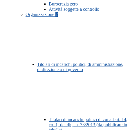
Burocrazia zero
Attività soggette a controllo
Organizzazione
2
Titolari di incarichi politici, di amministrazione,
di direzione o di governo
Titolari di incarichi politici di cui all'art. 14,
co. 1, del dlgs n. 33/2013 (da pubblicare in
tabelle)