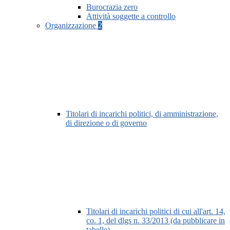
Burocrazia zero
Attività soggette a controllo
Organizzazione
2
Titolari di incarichi politici, di amministrazione,
di direzione o di governo
Titolari di incarichi politici di cui all'art. 14,
co. 1, del dlgs n. 33/2013 (da pubblicare in
tabelle)