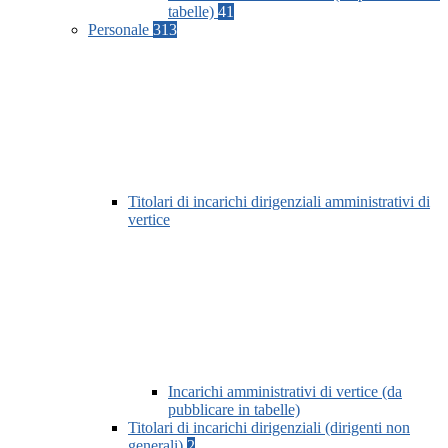
tabelle)
41
Personale
313
Titolari di incarichi dirigenziali amministrativi di
vertice
Incarichi amministrativi di vertice (da
pubblicare in tabelle)
Titolari di incarichi dirigenziali (dirigenti non
generali)
2