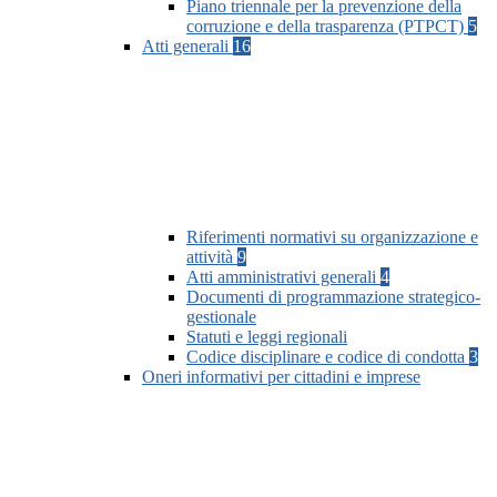
Piano triennale per la prevenzione della
corruzione e della trasparenza (PTPCT)
5
Atti generali
16
Riferimenti normativi su organizzazione e
attività
9
Atti amministrativi generali
4
Documenti di programmazione strategico-
gestionale
Statuti e leggi regionali
Codice disciplinare e codice di condotta
3
Oneri informativi per cittadini e imprese