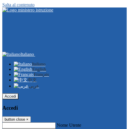
Salta al contenuto
Italiano
Italiano
English
Français
中文
عربى
Accedi
Accedi
button close
×
Nome Utente