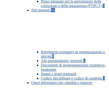
Piano triennale per la prevenzione della
corruzione e della trasparenza (PTPCT)
5
Atti generali
16
Riferimenti normativi su organizzazione e
attività
9
Atti amministrativi generali
4
Documenti di programmazione strategico-
gestionale
Statuti e leggi regionali
Codice disciplinare e codice di condotta
3
Oneri informativi per cittadini e imprese