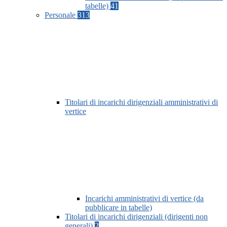
tabelle)
41
Personale
313
Titolari di incarichi dirigenziali amministrativi di
vertice
Incarichi amministrativi di vertice (da
pubblicare in tabelle)
Titolari di incarichi dirigenziali (dirigenti non
generali)
2