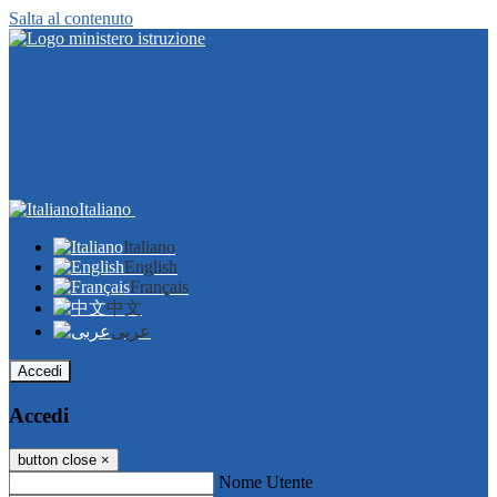
Salta al contenuto
Italiano
Italiano
English
Français
中文
عربى
Accedi
Accedi
button close
×
Nome Utente