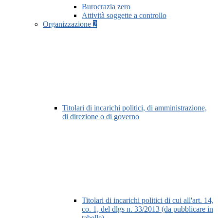
Burocrazia zero
Attività soggette a controllo
Organizzazione
2
Titolari di incarichi politici, di amministrazione,
di direzione o di governo
Titolari di incarichi politici di cui all'art. 14,
co. 1, del dlgs n. 33/2013 (da pubblicare in
tabelle)