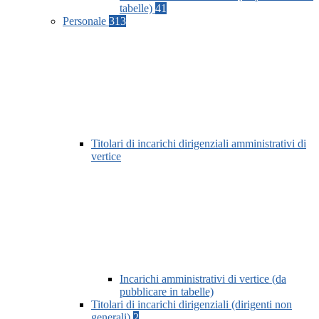
tabelle)
41
Personale
313
Titolari di incarichi dirigenziali amministrativi di
vertice
Incarichi amministrativi di vertice (da
pubblicare in tabelle)
Titolari di incarichi dirigenziali (dirigenti non
generali)
2