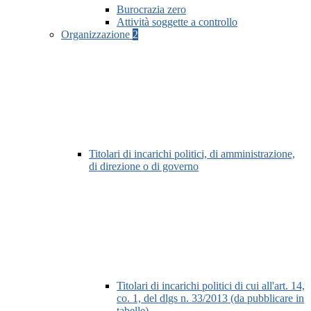
Burocrazia zero
Attività soggette a controllo
Organizzazione
2
Titolari di incarichi politici, di amministrazione,
di direzione o di governo
Titolari di incarichi politici di cui all'art. 14,
co. 1, del dlgs n. 33/2013 (da pubblicare in
tabelle)