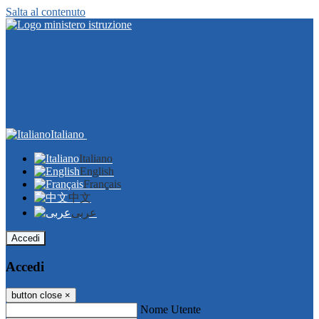
Salta al contenuto
Italiano
Italiano
English
Français
中文
عربى
Accedi
Accedi
button close
×
Nome Utente