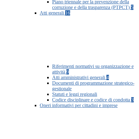
Piano triennale per la prevenzione della
corruzione e della trasparenza (PTPCT)
5
Atti generali
16
Riferimenti normativi su organizzazione e
attività
9
Atti amministrativi generali
4
Documenti di programmazione strategico-
gestionale
Statuti e leggi regionali
Codice disciplinare e codice di condotta
3
Oneri informativi per cittadini e imprese