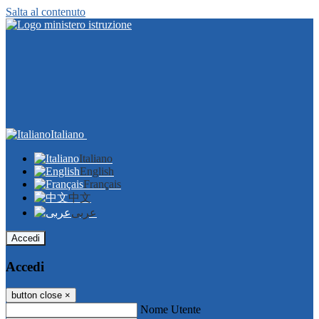
Salta al contenuto
Italiano
Italiano
English
Français
中文
عربى
Accedi
Accedi
button close
×
Nome Utente