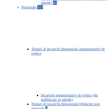
tabelle)
41
Personale
313
Titolari di incarichi dirigenziali amministrativi di
vertice
Incarichi amministrativi di vertice (da
pubblicare in tabelle)
Titolari di incarichi dirigenziali (dirigenti non
generali)
2