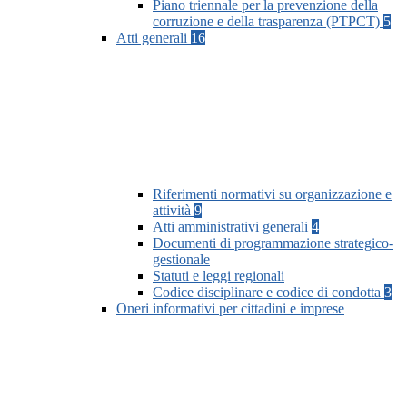
Piano triennale per la prevenzione della
corruzione e della trasparenza (PTPCT)
5
Atti generali
16
Riferimenti normativi su organizzazione e
attività
9
Atti amministrativi generali
4
Documenti di programmazione strategico-
gestionale
Statuti e leggi regionali
Codice disciplinare e codice di condotta
3
Oneri informativi per cittadini e imprese