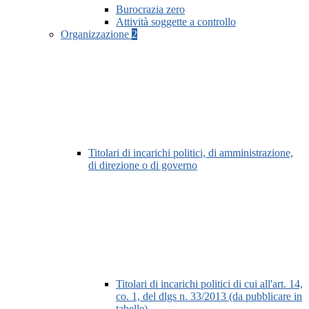
Burocrazia zero
Attività soggette a controllo
Organizzazione
2
Titolari di incarichi politici, di amministrazione,
di direzione o di governo
Titolari di incarichi politici di cui all'art. 14,
co. 1, del dlgs n. 33/2013 (da pubblicare in
tabelle)