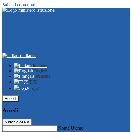
Salta al contenuto
Italiano
Italiano
English
Français
中文
عربى
Accedi
Accedi
button close
×
Nome Utente