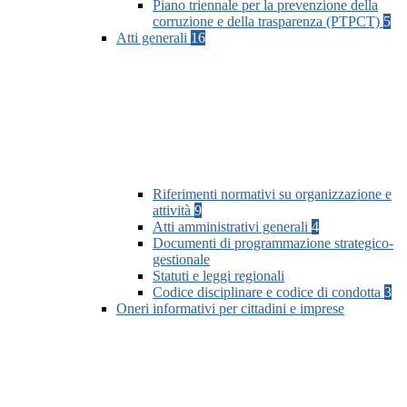
Piano triennale per la prevenzione della
corruzione e della trasparenza (PTPCT)
5
Atti generali
16
Riferimenti normativi su organizzazione e
attività
9
Atti amministrativi generali
4
Documenti di programmazione strategico-
gestionale
Statuti e leggi regionali
Codice disciplinare e codice di condotta
3
Oneri informativi per cittadini e imprese