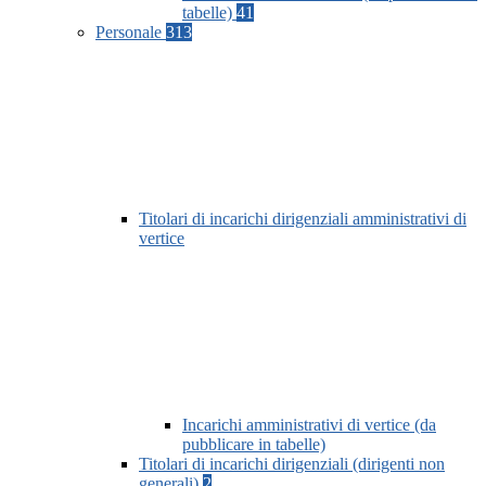
tabelle)
41
Personale
313
Titolari di incarichi dirigenziali amministrativi di
vertice
Incarichi amministrativi di vertice (da
pubblicare in tabelle)
Titolari di incarichi dirigenziali (dirigenti non
generali)
2