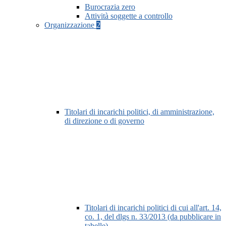
Burocrazia zero
Attività soggette a controllo
Organizzazione
2
Titolari di incarichi politici, di amministrazione,
di direzione o di governo
Titolari di incarichi politici di cui all'art. 14,
co. 1, del dlgs n. 33/2013 (da pubblicare in
tabelle)