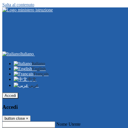
Salta al contenuto
Italiano
Italiano
English
Français
中文
عربى
Accedi
Accedi
button close
×
Nome Utente