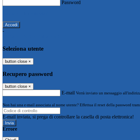
Password
Password dimenticata?
-
Entra con SPID
Entra con CIE
Seleziona utente
button close
×
Recupero password
button close
×
E-mail
Verrà inviato un messaggio all'indirizz
Non hai una e-mail associata al nome utente? Effettua il reset della password tram
E-mail inviata, si prega di controllare la casella di posta elettronica!
Errore