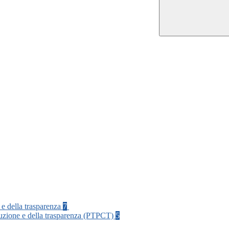
 e della trasparenza
7
rruzione e della trasparenza (PTPCT)
5