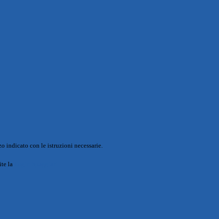
o indicato con le istruzioni necessarie.
ite la
Login Spaggiari