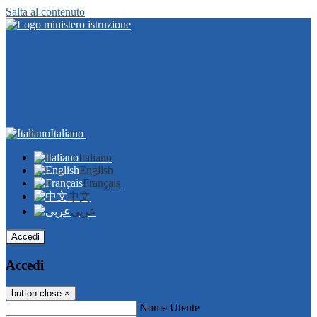
Salta al contenuto
Italiano
Italiano
English
Français
中文
عربى
Accedi
Accedi
button close
×
Nome Utente