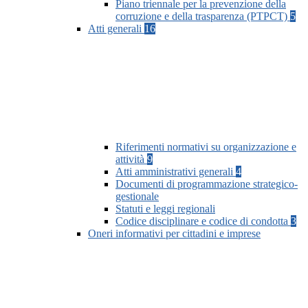
Piano triennale per la prevenzione della
corruzione e della trasparenza (PTPCT)
5
Atti generali
16
Riferimenti normativi su organizzazione e
attività
9
Atti amministrativi generali
4
Documenti di programmazione strategico-
gestionale
Statuti e leggi regionali
Codice disciplinare e codice di condotta
3
Oneri informativi per cittadini e imprese