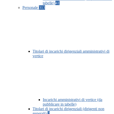
tabelle)
41
Personale
313
Titolari di incarichi dirigenziali amministrativi di
vertice
Incarichi amministrativi di vertice (da
pubblicare in tabelle)
Titolari di incarichi dirigenziali (dirigenti non
generali)
2