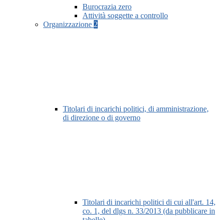
Burocrazia zero
Attività soggette a controllo
Organizzazione
2
Titolari di incarichi politici, di amministrazione,
di direzione o di governo
Titolari di incarichi politici di cui all'art. 14,
co. 1, del dlgs n. 33/2013 (da pubblicare in
tabelle)