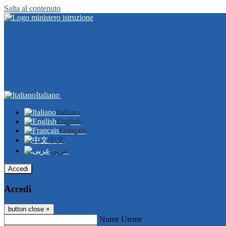
Salta al contenuto
Italiano
Italiano
English
Français
中文
عربى
Accedi
Accedi
button close
×
Nome Utente