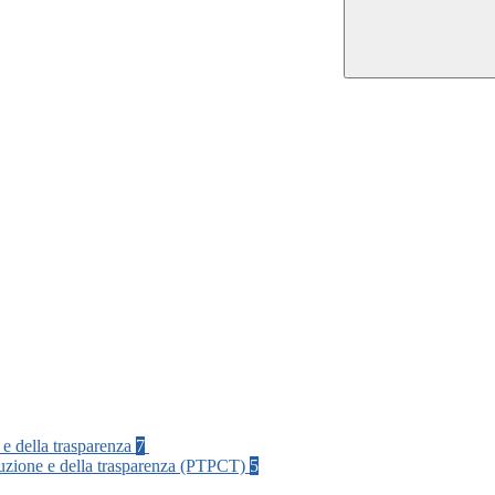
 e della trasparenza
7
rruzione e della trasparenza (PTPCT)
5