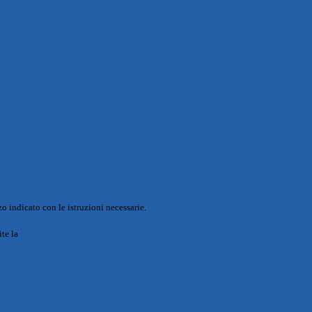
o indicato con le istruzioni necessarie.
ite la
Login Spaggiari