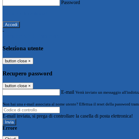
Password
Password dimenticata?
-
Entra con SPID
Entra con CIE
Seleziona utente
button close
×
Recupero password
button close
×
E-mail
Verrà inviato un messaggio all'indirizz
Non hai una e-mail associata al nome utente? Effettua il reset della password tram
E-mail inviata, si prega di controllare la casella di posta elettronica!
Errore