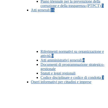
Piano triennale per la prevenzione della
corruzione e della trasparenza (PTPCT)
5
Atti generali
16
Riferimenti normativi su organizzazione e
attività
9
Atti amministrativi generali
4
Documenti di programmazione strategico-
gestionale
Statuti e leggi regionali
Codice disciplinare e codice di condotta
3
Oneri informativi per cittadini e imprese