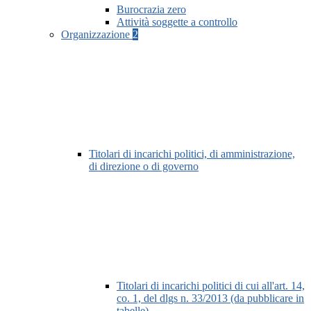
Burocrazia zero
Attività soggette a controllo
Organizzazione
2
Titolari di incarichi politici, di amministrazione,
di direzione o di governo
Titolari di incarichi politici di cui all'art. 14,
co. 1, del dlgs n. 33/2013 (da pubblicare in
tabelle)