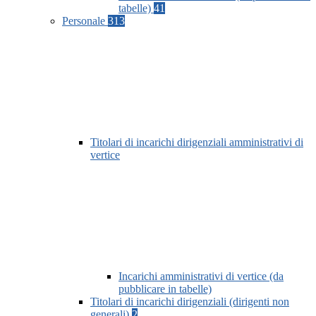
tabelle)
41
Personale
313
Titolari di incarichi dirigenziali amministrativi di
vertice
Incarichi amministrativi di vertice (da
pubblicare in tabelle)
Titolari di incarichi dirigenziali (dirigenti non
generali)
2