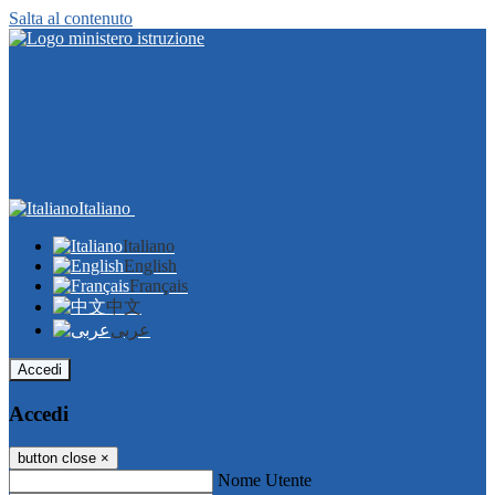
Salta al contenuto
Italiano
Italiano
English
Français
中文
عربى
Accedi
Accedi
button close
×
Nome Utente