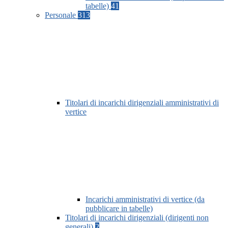
tabelle)
41
Personale
313
Titolari di incarichi dirigenziali amministrativi di
vertice
Incarichi amministrativi di vertice (da
pubblicare in tabelle)
Titolari di incarichi dirigenziali (dirigenti non
generali)
2