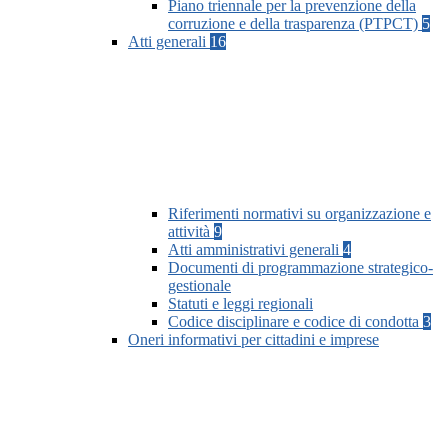
Piano triennale per la prevenzione della
corruzione e della trasparenza (PTPCT)
5
Atti generali
16
Riferimenti normativi su organizzazione e
attività
9
Atti amministrativi generali
4
Documenti di programmazione strategico-
gestionale
Statuti e leggi regionali
Codice disciplinare e codice di condotta
3
Oneri informativi per cittadini e imprese