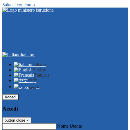
Salta al contenuto
Italiano
Italiano
English
Français
中文
عربى
Accedi
Accedi
button close
×
Nome Utente