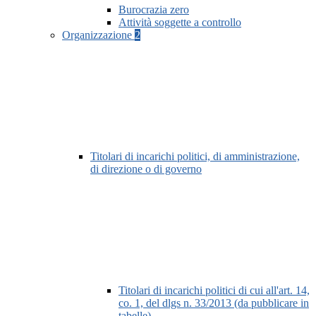
Burocrazia zero
Attività soggette a controllo
Organizzazione
2
Titolari di incarichi politici, di amministrazione,
di direzione o di governo
Titolari di incarichi politici di cui all'art. 14,
co. 1, del dlgs n. 33/2013 (da pubblicare in
tabelle)