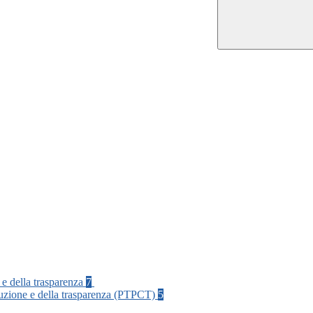
 e della trasparenza
7
rruzione e della trasparenza (PTPCT)
5