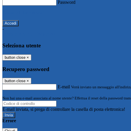
Password
Password dimenticata?
-
Entra con SPID
Entra con CIE
Seleziona utente
button close
×
Recupero password
button close
×
E-mail
Verrà inviato un messaggio all'indirizz
Non hai una e-mail associata al nome utente? Effettua il reset della password tram
E-mail inviata, si prega di controllare la casella di posta elettronica!
Errore