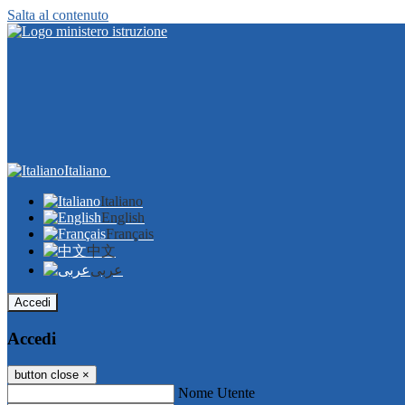
Salta al contenuto
Italiano
Italiano
English
Français
中文
عربى
Accedi
Accedi
button close
×
Nome Utente