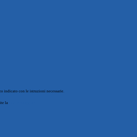
o indicato con le istruzioni necessarie.
ite la
Login Spaggiari