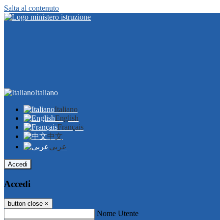
Salta al contenuto
Italiano
Italiano
English
Français
中文
عربى
Accedi
Accedi
button close
×
Nome Utente