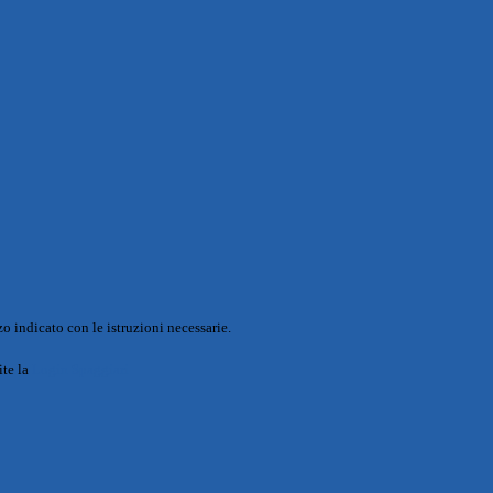
o indicato con le istruzioni necessarie.
ite la
Login Spaggiari