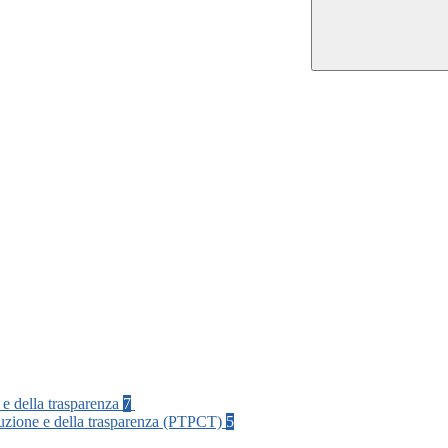
 e della trasparenza
7
rruzione e della trasparenza (PTPCT)
5