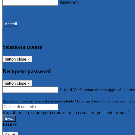
Password
Password dimenticata?
-
Entra con SPID
Entra con CIE
Seleziona utente
button close
×
Recupero password
button close
×
E-mail
Verrà inviato un messaggio all'indirizz
Non hai una e-mail associata al nome utente? Effettua il reset della password tram
E-mail inviata, si prega di controllare la casella di posta elettronica!
Errore