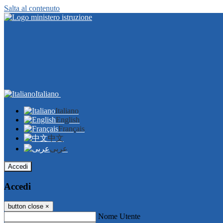
Salta al contenuto
Italiano
Italiano
English
Français
中文
عربى
Accedi
Accedi
button close
×
Nome Utente