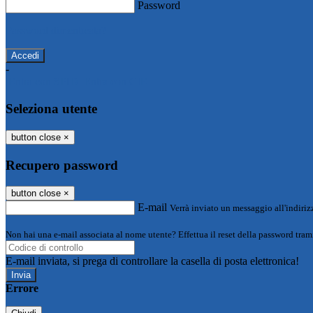
Password
Password dimenticata?
-
Entra con SPID
Entra con CIE
Seleziona utente
button close
×
Recupero password
button close
×
E-mail
Verrà inviato un messaggio all'indirizz
Non hai una e-mail associata al nome utente? Effettua il reset della password tram
E-mail inviata, si prega di controllare la casella di posta elettronica!
Errore