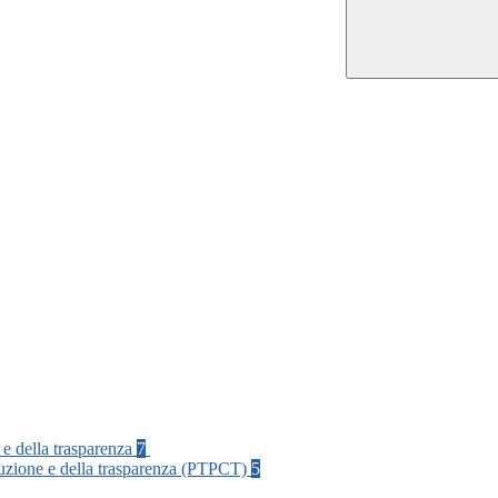
 e della trasparenza
7
rruzione e della trasparenza (PTPCT)
5