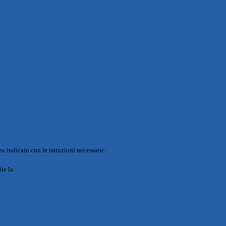
o indicato con le istruzioni necessarie.
ite la
Login Spaggiari