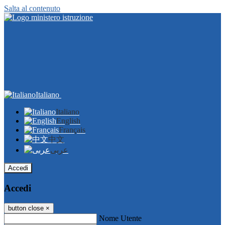
Salta al contenuto
Italiano
Italiano
English
Français
中文
عربى
Accedi
Accedi
button close
×
Nome Utente