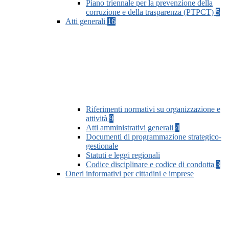
Piano triennale per la prevenzione della
corruzione e della trasparenza (PTPCT)
5
Atti generali
16
Riferimenti normativi su organizzazione e
attività
9
Atti amministrativi generali
4
Documenti di programmazione strategico-
gestionale
Statuti e leggi regionali
Codice disciplinare e codice di condotta
3
Oneri informativi per cittadini e imprese