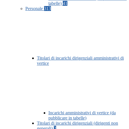
tabelle)
41
Personale
313
Titolari di incarichi dirigenziali amministrativi di
vertice
Incarichi amministrativi di vertice (da
pubblicare in tabelle)
Titolari di incarichi dirigenziali (dirigenti non
generali)
2