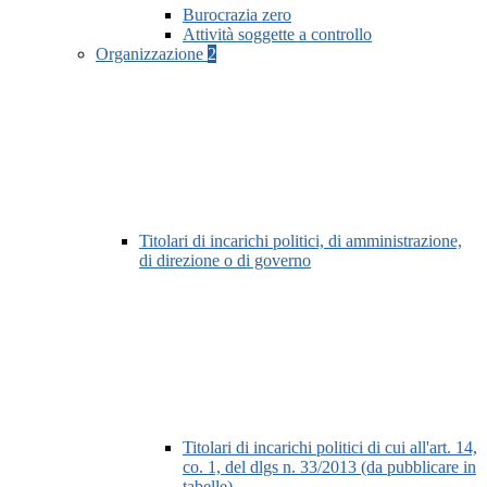
Burocrazia zero
Attività soggette a controllo
Organizzazione
2
Titolari di incarichi politici, di amministrazione,
di direzione o di governo
Titolari di incarichi politici di cui all'art. 14,
co. 1, del dlgs n. 33/2013 (da pubblicare in
tabelle)