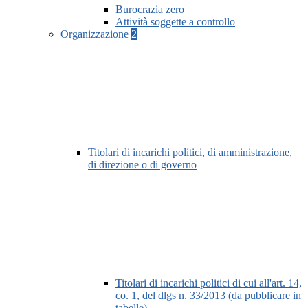
Burocrazia zero
Attività soggette a controllo
Organizzazione
2
Titolari di incarichi politici, di amministrazione,
di direzione o di governo
Titolari di incarichi politici di cui all'art. 14,
co. 1, del dlgs n. 33/2013 (da pubblicare in
tabelle)