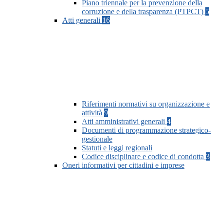
Piano triennale per la prevenzione della
corruzione e della trasparenza (PTPCT)
5
Atti generali
16
Riferimenti normativi su organizzazione e
attività
9
Atti amministrativi generali
4
Documenti di programmazione strategico-
gestionale
Statuti e leggi regionali
Codice disciplinare e codice di condotta
3
Oneri informativi per cittadini e imprese