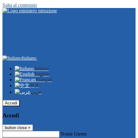
Salta al contenuto
Italiano
Italiano
English
Français
中文
عربى
Accedi
Accedi
button close
×
Nome Utente