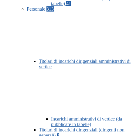
tabelle)
41
Personale
313
Titolari di incarichi dirigenziali amministrativi di
vertice
Incarichi amministrativi di vertice (da
pubblicare in tabelle)
Titolari di incarichi dirigenziali (dirigenti non
generali)
2