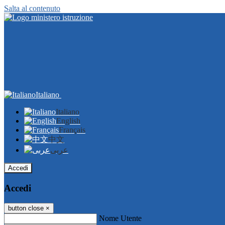
Salta al contenuto
Italiano
Italiano
English
Français
中文
عربى
Accedi
Accedi
button close
×
Nome Utente