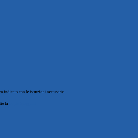
o indicato con le istruzioni necessarie.
ite la
Login Spaggiari