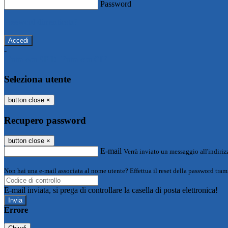
Password
Password dimenticata?
-
Entra con SPID
Entra con CIE
Seleziona utente
button close
×
Recupero password
button close
×
E-mail
Verrà inviato un messaggio all'indirizz
Non hai una e-mail associata al nome utente? Effettua il reset della password tram
E-mail inviata, si prega di controllare la casella di posta elettronica!
Errore