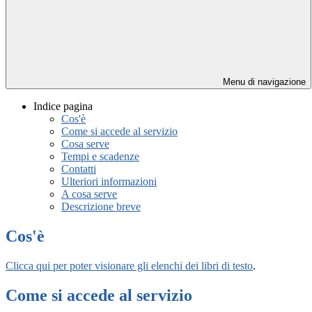
Menu di navigazione
Indice pagina
Cos'è
Come si accede al servizio
Cosa serve
Tempi e scadenze
Contatti
Ulteriori informazioni
A cosa serve
Descrizione breve
Cos'è
Clicca qui per poter visionare gli elenchi dei libri di testo
.
Come si accede al servizio